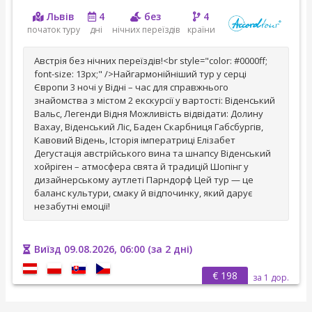
Львів
4
без
4
початок туру
дні
нічних переїздів
країни
Австрія без нічних переїздів!<br style="color: #0000ff;
font-size: 13px;" />Найгармонійніший тур у серці
Європи 3 ночі у Відні – час для справжнього
знайомства з містом 2 екскурсії у вартості: Віденський
Вальс, Легенди Відня Можливість відвідати: Долину
Вахау, Віденський Ліс, Баден Скарбниця Габсбургів,
Кавовий Відень, Історія імператриці Елізабет
Дегустація австрійського вина та шнапсу Віденський
хойріген – атмосфера свята й традицій Шопінг у
дизайнерському аутлеті Парндорф Цей тур — це
баланс культури, смаку й відпочинку, який дарує
незабутні емоції!
Виїзд 09.08.2026, 06:00 (за 2 дні)
€ 198
за 1 дор.