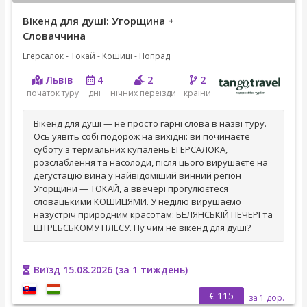
Вікенд для душі: Угорщина +
Словаччина
Егерсалок - Токай - Кошиці - Попрад
Львів
4
2
2
початок туру
дні
нічних переїзди
країни
Вікенд для душі — не просто гарні слова в назві туру.
Ось уявіть собі подорож на вихідні: ви починаєте
суботу з термальних купалень ЕГЕРСАЛОКА,
розслаблення та насолоди, після цього вирушаєте на
дегустацію вина у найвідоміший винний регіон
Угорщини — ТОКАЙ, а ввечері прогулюєтеся
словацькими КОШИЦЯМИ. У неділю вирушаємо
назустріч природним красотам: БЕЛЯНСЬКІЙ ПЕЧЕРІ та
ШТРЕБСЬКОМУ ПЛЕСУ. Ну чим не вікенд для душі?
Виїзд 15.08.2026 (за 1 тиждень)
€ 115
за 1 дор.