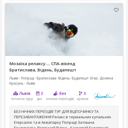
Мозаїка релаксу.... СПА-вікенд
Братислава, Відень, Будапешт
Львів - Попрад - Братислава- Відень- Будапешт- Егер- Долина
Красунь - Львів
Львів
3
без
3
початок туру
дні
нічних переїздів
країни
БЕЗ НІЧНИХ ПЕРЕЇЗДІВ ТУР ДЛЯ ВІДПОЧИНКУ ТА
ПЕРЕЗАВАНТАЖЕННЯ Релакс в термальних купальнях
Егерсалок та в Аквапарку Попрад! Затишна
Братислава, Величний Відень, Казковий Будапешт!