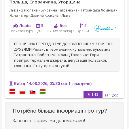
Польща, Словаччина, Угорщина
Львів - Закопане - Буковина Татранська - Татранська Ломніца -
Ясна - Егер- Долина Красунь - Львів
Львів
3
без
4
початок туру
дні
нічних переїздів
країни
БЕЗ НІЧНИХ ПЕРЕЇЗДІВ ТУР ДЛЯ ВІДПОЧИНКУ З СІМ'ЄЮ І
ДРУЗЯМИ Релакс в термальних купальнях Буковина
Татранська, Врбов і Мішкольц Тапольце! Гори,
повітря, термальні джерела, дегустація польської,
словацької та угорської кухні!
Виїзд 14.08.2026, 05:30 (за 1 тиждень)
€ 143
за 1 дор.
Потрібно більше інформації про тур?
Заповніть форму, ми допоможемо!