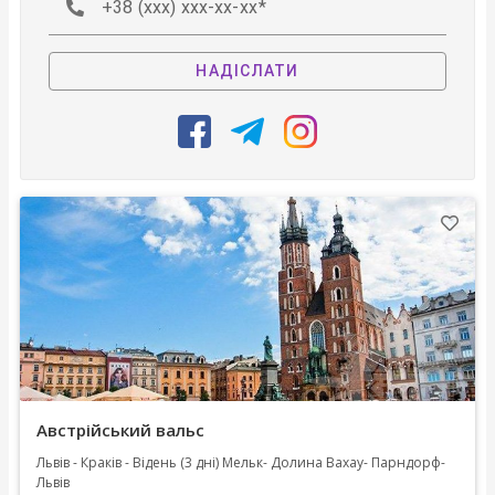
+38 (xxx) xxx-xx-xx
НАДІСЛАТИ
Австрійський вальс
Львів - Краків - Відень (3 дні) Мельк- Долина Вахау- Парндорф-
Львів