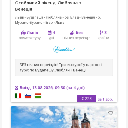
Особливий вікенд: Любляна +
Венеція
Львів - Будапешт - Любляна - оз. Блед - Венеція - о.
Мурано-Бурано - Егер - Львів
Львів
4
без
3
початок туру
дні
нічних переїздів
країни
БЕЗ нічних переїздів! Три екскурсії у вартості
туру: по Будапешу, Любляні і Венеції
Виїзд 13.08.2026, 09:30 (за 4 дні)
€ 223
за 1 дор.