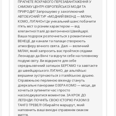
ПРАГНЕТЕ ЯСКРАВОГО ПЕРЕЗАВАНТАЖЕННЯ У
САМОМУ ЦЕНТРІ ЄВРОПЕЙСЬКОЇ МОДИ ТА
ПРИРОДИ? Запрошуємо у захоплюючий
АВТОБУСНИЙ ТУР «МОДНИЙ ВІКЕНД — МІЛАН,
КОМО, ЛУГАНО»! Це унікальний шанс побачити
п’ять міст із різним характером — від
елегантної Італії до витонченої Швейцарії.
Ваша подорож розпочнеться з романтичної
ВЕНЕЦІЇ, де канали та палаци створюють
атмосферу вічного свята. Далі — величний
МІЛАН, який запросить вас пройтися слідами
Леонардо да Вінчі та відчути себе на головному
подіумі світу. Ви відкриєте для себе
середньовічний затишок БЕРГАМО та завітаєте
до швейцарського ЛУГАНО, де альпійські
вершини зустрічаються з італійською душею.
Справжньою перлиною вікенду стануть
дзеркальні панорами ОЗЕРА КОМО — місце, де
хочеться зупинити час і просто
насолоджуватися моментом. ЗА КРОК ДО
ЛЕГЕНДИ: ПОЧНІТЬ СВОЮ ІСТОРІЮ РАЗОМ ІЗ
ТАНГО ТРЕВЕЛ! Обирайте маршрут, який
наповнить ваші вихідні справжнім смаком
життя.