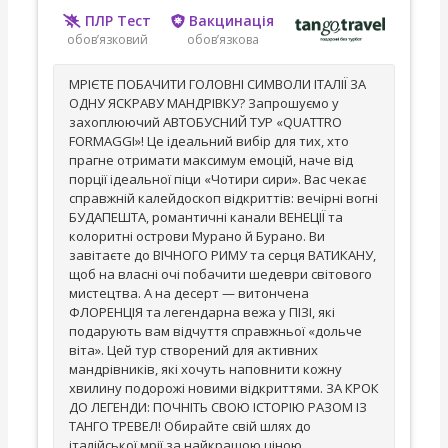
ПЛР Тест
Вакцинація
обов’язковий
обов’язкова
МРІЄТЕ ПОБАЧИТИ ГОЛОВНІ СИМВОЛИ ІТАЛІЇ ЗА
ОДНУ ЯСКРАВУ МАНДРІВКУ? Запрошуємо у
захоплюючий АВТОБУСНИЙ ТУР «QUATTRO
FORMAGGI»! Це ідеальний вибір для тих, хто
прагне отримати максимум емоцій, наче від
порції ідеальної піци «Чотири сири». Вас чекає
справжній калейдоскоп відкриттів: вечірні вогні
БУДАПЕШТА, романтичні канали ВЕНЕЦІЇ та
колоритні острови Мурано й Бурано. Ви
завітаєте до ВІЧНОГО РИМУ та серця ВАТИКАНУ,
щоб на власні очі побачити шедеври світового
мистецтва. А на десерт — витончена
ФЛОРЕНЦІЯ та легендарна вежа у ПІЗІ, які
подарують вам відчуття справжньої «дольче
віта». Цей тур створений для активних
мандрівників, які хочуть наповнити кожну
хвилину подорожі новими відкриттями. ЗА КРОК
ДО ЛЕГЕНДИ: ПОЧНІТЬ СВОЮ ІСТОРІЮ РАЗОМ ІЗ
ТАНГО ТРЕВЕЛ! Обирайте свій шлях до
італійської мрії за найкращою ціною.