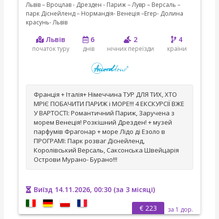
Львів – Вроцлав - Дрезден - Париж – Лувр – Версаль –
парк Діснейленд – Нормандія- Венеція –Егер- Долина
красунь- Львів
Львів
6
2
4
початок туру
днів
нічних переїзди
країни
Франція + Італія+ Німеччина ТУР ДЛЯ ТИХ, ХТО
МРІЄ ПОБАЧИТИ ПАРИЖ і МОРЕ!!! 4 ЕКСКУРСІЇ ВЖЕ
У ВАРТОСТІ: Романтичний Париж, Заручена з
морем Венеція! Розкішний Дрезден! + музей
парфумів Фрагонар + море Лідо ді Езоло в
ПРОГРАМІ: Парк розваг Діснейленд,
Королівський Версаль, Саксонська Швейцарія
Острови Мурано- Бурано!!!
Виїзд 14.11.2026, 00:30 (за 3 місяці)
€ 223
за 1 дор.