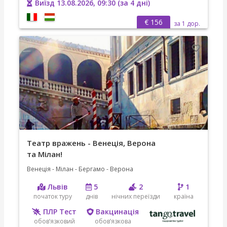
Виїзд 13.08.2026, 09:30 (за 4 дні)
€ 156
за 1 дор.
Театр вражень - Венеція, Верона
та Мілан!
Венеція - Мілан - Бергамо - Верона
Львів
5
2
1
початок туру
днів
нічних переїзди
країна
ПЛР Тест
Вакцинація
обов’язковий
обов’язкова