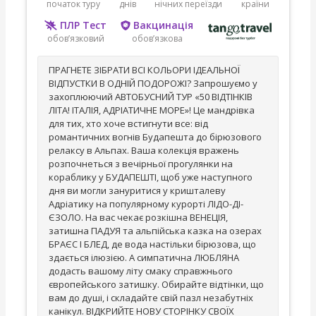
початок туру
днів
нічних переїзди
країни
ПЛР Тест
Вакцинація
обов’язковий
обов’язкова
ПРАГНЕТЕ ЗІБРАТИ ВСІ КОЛЬОРИ ІДЕАЛЬНОЇ
ВІДПУСТКИ В ОДНІЙ ПОДОРОЖІ? Запрошуємо у
захоплюючий АВТОБУСНИЙ ТУР «50 ВІДТІНКІВ
ЛІТА! ІТАЛІЯ, АДРІАТИЧНЕ МОРЕ»! Це мандрівка
для тих, хто хоче встигнути все: від
романтичних вогнів Будапешта до бірюзового
релаксу в Альпах. Ваша колекція вражень
розпочнеться з вечірньої прогулянки на
кораблику у БУДАПЕШТІ, щоб уже наступного
дня ви могли зануритися у кришталеву
Адріатику на популярному курорті ЛІДО-ДІ-
ЄЗОЛО. На вас чекає розкішна ВЕНЕЦІЯ,
затишна ПАДУЯ та альпійська казка на озерах
БРАЄС І БЛЕД, де вода настільки бірюзова, що
здається ілюзією. А симпатична ЛЮБЛЯНА
додасть вашому літу смаку справжнього
європейського затишку. Обирайте відтінки, що
вам до душі, і складайте свій пазл незабутніх
канікул. ВІДКРИЙТЕ НОВУ СТОРІНКУ СВОЇХ