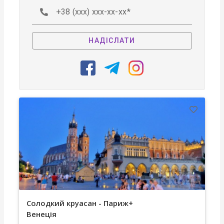
+38 (xxx) xxx-xx-xx
НАДІСЛАТИ
Солодкий круасан - Париж+
Венеція