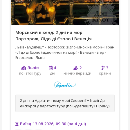
Морський вікенд: 2 дні на морі
Порторож, Лідо ді Єзоло і Венеція
Львів - Будапешт - Порторож (відпочинок на морі) - Піран
- Лідо ді Єзоло (відпочинок на морі) - Венеція - Егер -
Егерсалок - Львів
Львів
4
2
3
початок туру
дні
нічних переїзди
країни
2 дні на Адріатичному морі Словенії + Італії Дві
екскурсії у вартості туру (по Будапешту і Пірану)
Виїзд 13.08.2026, 09:30 (за 4 дні)