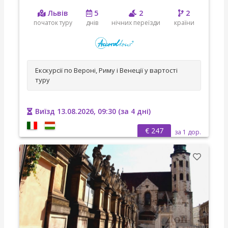
Львів
5
2
2
початок туру
днів
нічних переїзди
країни
Екскурсії по Вероні, Риму і Венеції у вартості
туру
Виїзд 13.08.2026, 09:30 (за 4 дні)
€ 247
за 1 дор.