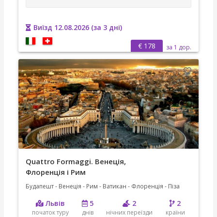
Виїзд 12.08.2026 (за 3 дні)
€ 178
за 1 дор.
Quattro Formaggi. Венеція,
Флоренція і Рим
Будапешт - Венеція - Рим - Ватикан - Флоренція - Піза
Львів
5
2
2
початок туру
днів
нічних переїзди
країни