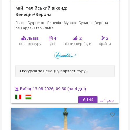
Мій Італійський вікенд:
Венеція+Верона
Львів – Будапешт - Венеція - Мурано-Бурано - Верона -
оз. Гарда - Егер - Львів
Львів
4
2
2
початок туру
дні
нічних переїзди
країни
Екскурсія по Венеції у вартості туру!
Виїзд 13.08.2026, 09:30 (за 4 дні)
€ 144
за 1 дор.