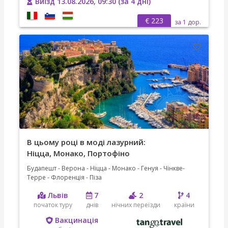
Виїзд 13.08.2026, 09:30 (за 4 дні)
€ 223
за 1 дор.
В цьому році в моді лазурний:
Ніцца, Монако, Портофіно
Будапешт - Верона - Ніцца - Монако - Генуя - Чінкве-
Терре - Флоренція - Піза
Львів
7
2
4
початок туру
днів
нічних переїзди
країни
Вакцинація