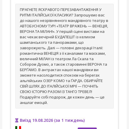
ПРАГНЕТЕ ЯСКРАВОГО ПЕРЕЗАВАНТАЖЕННЯ У
РИТМІ ІТАЛІЙСЬКОЇ КЛАСИКИ? Запрошуємо вас
до нашого незрівнянного мандрівного театру в
АВТОБУСНОМУ ТУРІ «ТЕАТР ВРАЖЕНЬ — ВЕНЕЦІЯ,
ВЕРОНА ТА МІЛАН!». У першій сцені вистави на
вас чекає вечірній БУДАПЕШТ із келихом
шампанського та панорамами, що
заворожують. Далі — головні декорації Італії:
романтична ВЕНЕЦІЯ з її каналами та масками,
величний МІЛАН із театром Ла Скала та
Собором Дуомо, а також старовинні ВЕРОНА та
БЕРҐАМО. В антрактах нашої мандрівки ви
зможете насолодитися спокоєм на берегах
альпійських ОЗЕР КОМО та ҐАРДА. ОБИРАЙТЕ
СВІЙ ШЛЯХ ДО ІТАЛІЙСЬКОЇ МРІЇ — ПОЧНІТЬ
СВОЮ ІСТОРІЮ РАЗОМ ІЗ ТАНГО ТРЕВЕЛ!
Подаруйте собі подорож, де кожен день — це
аншлаг емоцій.
Виїзд 19.08.2026 (за 1 тиждень)