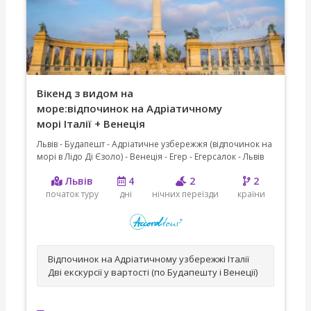
Вікенд з видом на
море:відпочинок на Адріатичному
морі Італії + Венеція
Львів - Будапешт - Адріатичне узбережжя (відпочинок на
морі в Лідо Ді Єзоло) - Венеція - Егер - Егерсалок - Львів
Львів
4
2
2
початок туру
дні
нічних переїзди
країни
Відпочинок на Адріатичному узбережжі Італії
Дві екскурсії у вартості (по Будапешту і Венеції)