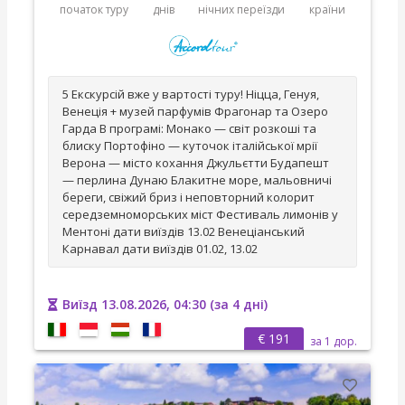
початок туру
днів
нічних переїзди
країни
5 Екскурсій вже у вартості туру! Ніцца, Генуя,
Венеція + музей парфумів Фрагонар та Озеро
Гарда В програмі: Монако — світ розкоші та
блиску Портофіно — куточок італійської мрії
Верона — місто кохання Джульєтти Будапешт
— перлина Дунаю Блакитне море, мальовничі
береги, свіжий бриз і неповторний колорит
середземноморських міст Фестиваль лимонів у
Ментоні дати виїздів 13.02 Венеціанський
Карнавал дати виїздів 01.02, 13.02
Виїзд 13.08.2026, 04:30 (за 4 дні)
€ 191
за 1 дор.