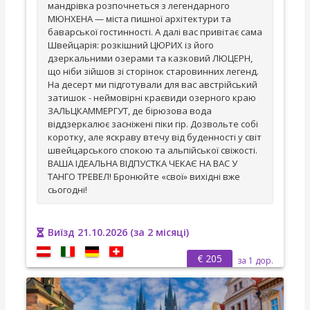
мандрівка розпочнеться з легендарного
МЮНХЕНА — міста пишної архітектури та
баварської гостинності. А далі вас привітає сама
Швейцарія: розкішний ЦЮРИХ із його
дзеркальними озерами та казковий ЛЮЦЕРН,
що ніби зійшов зі сторінок старовинних легенд.
На десерт ми підготували для вас австрійський
затишок - неймовірні краєвиди озерного краю
ЗАЛЬЦКАММЕРГУТ, де бірюзова вода
віддзеркалює засніжені піки гір. Дозвольте собі
коротку, але яскраву втечу від буденності у світ
швейцарського спокою та альпійської свіжості.
ВАША ІДЕАЛЬНА ВІДПУСТКА ЧЕКАЄ НА ВАС У
ТАНГО ТРЕВЕЛ! Бронюйте «свої» вихідні вже
сьогодні!
Виїзд 21.10.2026 (за 2 місяці)
€ 205
за 1 дор.