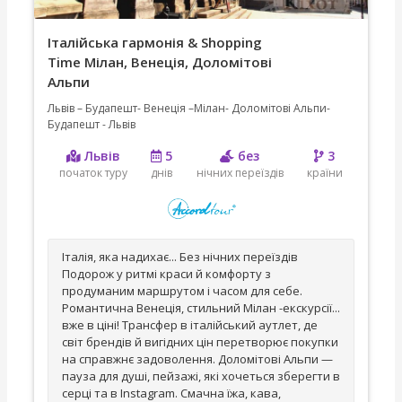
Італійська гармонія & Shopping
Time Мілан, Венеція, Доломітові
Альпи
Львів – Будапешт- Венеція –Мілан- Доломітові Альпи-
Будапешт - Львів
Львів
5
без
3
початок туру
днів
нічних переїздів
країни
Італія, яка надихає... Без нічних переїздів
Подорож у ритмі краси й комфорту з
продуманим маршрутом і часом для себе.
Романтична Венеція, стильний Мілан -екскурсії...
вже в ціні! Трансфер в італійський аутлет, де
світ брендів й вигідних цін перетворює покупки
на справжнє задоволення. Доломітові Альпи —
пауза для душі, пейзажі, які хочеться зберегти в
серці та в Instagram. Смачна їжа, кава,