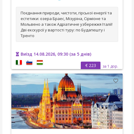
Поєднання природи, чистоти, гірської енергії та
естетики: озера Браес, Мізуріна, Сірміоне та
Мольвено а також Адріатичне узбережжя Італії!
Дві екскурсії у вартості туру: по Будапешту і
Тренто
Виїзд 14.08.2026, 09:30 (за 5 днів)
€ 223
за 1 дор.