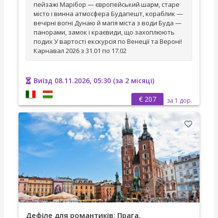
пейзажі Марібор — європейський шарм, старе
місто і винна атмосфера Будапешт, кораблик —
вечірні вогні Дунаю й магія міста з води Буда —
панорами, замок і краєвиди, що захоплюють
подих У вартості екскурсія по Венеції та Вероні!
Карнавал 2026 з 31.01 по 17.02
Виїзд 08.11.2026, 05:30 (за 2 місяці)
€ 207
за 1 дор.
Дефіле для романтиків: Прага,