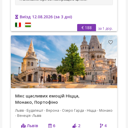
Виїзд 12.08.2026 (за 3 дні)
€ 188
за 1 дор.
Мікс щасливих емоцій Ніцца,
Монако, Портофіно
Львів - Будапешт - Верона - Озеро Гарда - Ніцца - Монако
- Венеція -Львів
Львів
6
2
4