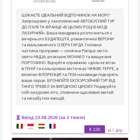
обов’язкова
ШУКАЄТЕ ІДЕАЛЬНИЙ ВІДПОЧИНОК НА МОРІ?
Запрошуємо у захоплюючий АВТОБУСНИЙ ТУР
ДО ІТАЛІЇ ТА ФРАНЦІЇ «В ЦЬОМУ РОЦІ В МОДІ
ЛАЗУРНИЙ». Ваша мандрівка розпочнеться з
вечірнього БУДАПЕШТА, романтичної ВЕРОНИ
та мальовничого ОЗЕРА ГАРДА. Головна
частина програми — сонячна Рів’єра: місто-
свято НІЦЦА, розкішне МОНАКО та вишукане
ПОРТОФІНО. Відчуйте справжню «дольче віта»
в ГЕНУЇ та кольорових містечках ЧІНКВЕ-ТЕРРЕ, а
величні ФЛОРЕНЦІЯ та ПІЗА назавжди підкорять
ваше серце. БРОНЮЙТЕ ЕКСКУРСІЙНИЙ ТУР ВІД
ТАНГО ТРЕВЕЛ ЗА ВИГІДНОЮ ЦІНОЮ! Подаруйте
собі лазурове літо, сповнене щасливих митей
та незабутніх емоцій.
Виїзд 23.08.2026 (за 2 тижні)
€ 230
за 1 дор.