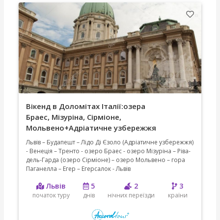
Вікенд в Доломітах Італії:озера
Браес, Мізуріна, Сірміоне,
Мольвено+Адріатичне узбережжя
Львів – Будапешт – Лідо Ді Єзоло (Адріатичне узбережжя)
- Венеція – Тренто - озеро Браес - озеро Мізуріна – Ріва-
дель-Гарда (озеро Сірміоне) – озеро Мольвено – гора
Паганелла – Егер – Егерсалок - Львів
Львів
5
2
3
початок туру
днів
нічних переїзди
країни