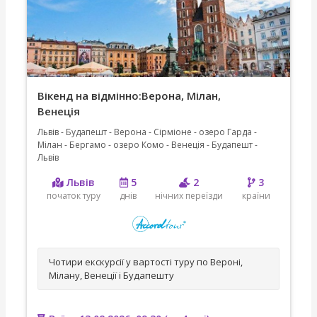
Вікенд на відмінно:Верона, Мілан,
Венеція
Львів - Будапешт - Верона - Сірміоне - озеро Гарда -
Мілан - Бергамо - озеро Комо - Венеція - Будапешт -
Львів
Львів
5
2
3
початок туру
днів
нічних переїзди
країни
Чотири екскурсії у вартості туру по Вероні,
Мілану, Венеції і Будапешту