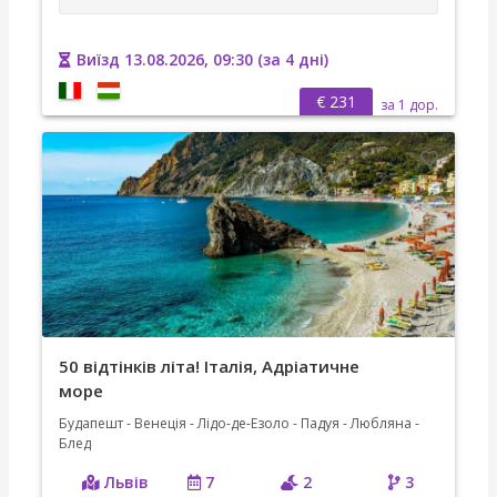
Виїзд 13.08.2026, 09:30 (за 4 дні)
€ 231
за 1 дор.
50 відтінків літа! Італія, Адріатичне
море
Будапешт - Венеція - Лідо-де-Езоло - Падуя - Любляна -
Блед
Львів
7
2
3