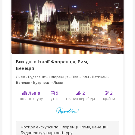
Вихідні в Італії Флоренція, Рим,
Венеція
Львів - Будапешт - Флоренція - Піза - Рим - Ватикан -
Венеція - Будапешт - Львів
Львів
5
2
2
початок туру
днів
нічних переїзди
країни
Чотири екскурсії по Флоренції, Риму, Венеції і
Будапешту у вартості туру