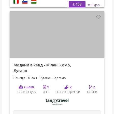
€ 168
за 1 дор.
Модний вікенд - Мілан, Комо,
Лугано
Венеція - Мілан - Лугано - Бергамо
Львів
5
2
2
початок туру
днів
нічних переїзди
країни