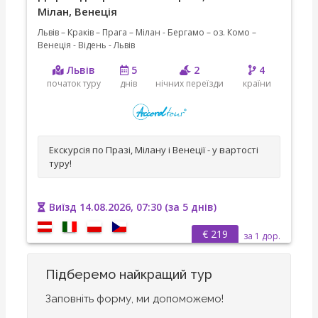
Мілан, Венеція
Львів – Краків – Прага – Мілан - Бергамо – оз. Комо –
Венеція - Відень - Львів
Львів
5
2
4
початок туру
днів
нічних переїзди
країни
Екскурсія по Празі, Мілану і Венеції - у вартості
туру!
Виїзд 14.08.2026, 07:30 (за 5 днів)
€ 219
за 1 дор.
Підберемо найкращий тур
Заповніть форму, ми допоможемо!