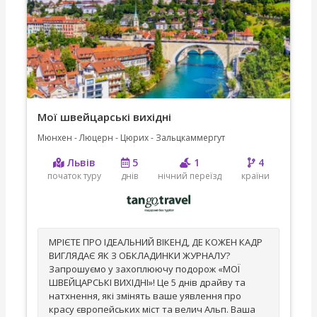
Мої швейцарські вихідні
Мюнхен - Люцерн - Цюрих - Зальцкаммергут
Львів
5
1
4
початок туру
днів
нічний переїзд
країни
МРІЄТЕ ПРО ІДЕАЛЬНИЙ ВІКЕНД, ДЕ КОЖЕН КАДР
ВИГЛЯДАЄ ЯК З ОБКЛАДИНКИ ЖУРНАЛУ?
Запрошуємо у захоплюючу подорож «МОЇ
ШВЕЙЦАРСЬКІ ВИХІДНІ»! Це 5 днів драйву та
натхнення, які змінять ваше уявлення про
красу європейських міст та велич Альп. Ваша