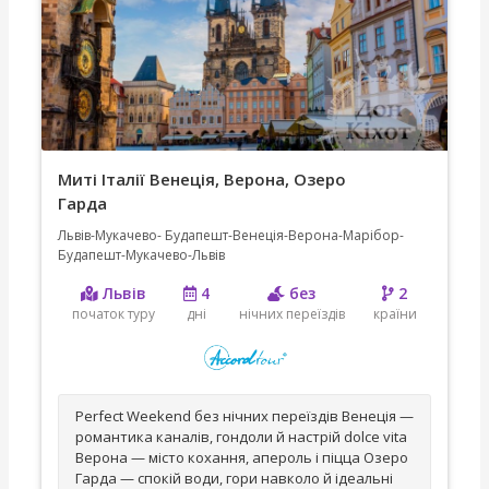
Миті Італії Венеція, Верона, Озеро
Гарда
Львів-Мукачево- Будапешт-Венеція-Верона-Марібор-
Будапешт-Мукачево-Львів
Львів
4
без
2
початок туру
дні
нічних переїздів
країни
Perfect Weekend без нічних переїздів Венеція —
романтика каналів, гондоли й настрій dolce vita
Верона — місто кохання, апероль і піцца Озеро
Гарда — спокій води, гори навколо й ідеальні