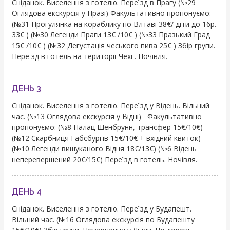
Сніданок. Виселення з готелю. Переїзд в Прагу (№29
Оглядова екскурсія у Празі) Факультативно пропонуємо:
(№31 Прогулянка на кораблику по Влтаві 38€/ діти до 16р.
33€ ) (№30 Легенди Праги 13€ /10€ ) (№33 Празький Град
15€ /10€ ) (№32 Дегустація чеського пива 25€ ) Збір групи.
Переїзд в готель на території Чехії. Ночівля.
ДЕНЬ 3
Сніданок. Виселення з готелю. Переїзд у Відень. Вільний
час. (№13 Оглядова екскурсія у Відні) Факультативно
пропонуємо: (№8 Палац Шенбрунн, трансфер 15€/10€)
(№12 Скарбниця Габсбургів 15€/10€ + вхідний квиток)
(№10 Легенди вишуканого Відня 18€/13€) (№6 Відень
неперевершений 20€/15€) Переїзд в готель. Ночівля.
ДЕНЬ 4
Сніданок. Виселення з готелю. Переїзд у Будапешт.
Вільний час. (№16 Оглядова екскурсія по Будапешту