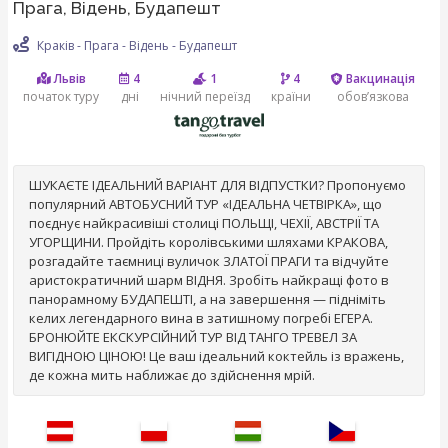
Прага, Відень, Будапешт
Краків - Прага - Відень - Будапешт
Львів
4
1
4
Вакцинація
початок туру
дні
нічний переїзд
країни
обов’язкова
ШУКАЄТЕ ІДЕАЛЬНИЙ ВАРІАНТ ДЛЯ ВІДПУСТКИ? Пропонуємо
популярний АВТОБУСНИЙ ТУР «ІДЕАЛЬНА ЧЕТВІРКА», що
поєднує найкрасивіші столиці ПОЛЬЩІ, ЧЕХІЇ, АВСТРІЇ ТА
УГОРЩИНИ. Пройдіть королівськими шляхами КРАКОВА,
розгадайте таємниці вуличок ЗЛАТОЇ ПРАГИ та відчуйте
аристократичний шарм ВІДНЯ. Зробіть найкращі фото в
панорамному БУДАПЕШТІ, а на завершення — підніміть
келих легендарного вина в затишному погребі ЕГЕРА.
БРОНЮЙТЕ ЕКСКУРСІЙНИЙ ТУР ВІД ТАНГО ТРЕВЕЛ ЗА
ВИГІДНОЮ ЦІНОЮ! Це ваш ідеальний коктейль із вражень,
де кожна мить наближає до здійснення мрій.