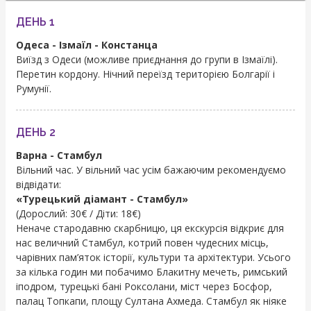
ДЕНЬ 1
Одеса - Ізмаїл - Констанца
Виїзд з Одеси (можливе приєднання до групи в Ізмаїлі).
Перетин кордону. Нічний переїзд територією Болгарії і
Румунії.
ДЕНЬ 2
Варна - Стамбул
Вільний час. У вільний час усім бажаючим рекомендуємо
відвідати:
«Турецький діамант - Стамбул»
(Дорослий: 30€ / Діти: 18€)
Неначе стародавню скарбницю, ця екскурсія відкриє для
нас величний Стамбул, котрий повен чудесних місць,
чарівних пам’яток історії, культури та архітектури. Усього
за кілька годин ми побачимо Блакитну мечеть, римський
іподром, турецькі бані Роксолани, міст через Босфор,
палац Топкапи, площу Султана Ахмеда. Стамбул як ніяке