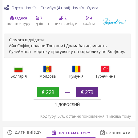
Одеса - Ізмаїл – Стамбул (4 ночі) - Ізмаїл - Одеса
Одеса
7
2
4
початок туру
днів
нічних переїзди
країни
Є змога відвідати:
Айя-Софію, палаци Топкапи і Долмабахче, мечеть
Сулеймана і морську прогулянку на кораблику по Босфору.
Болгарія
Молдова
Румунія
Туреччина
€ 229
—
€ 279
1 ДОРОСЛИЙ
Код туру: 576, останнє поновлення: 1 місяць тому
ДАТИ ВИЇЗДУ
ПРОГРАМА ТУРУ
БРОНЮВАТИ