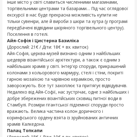
інше місто у світі славиться численними магазинами,
торгівельними центрами та базарами… Під час оглядової
екскурсії в нас буде прекрасна можливість купити не
тільки сувеніри, але й вироби з шкіри та хутра (у програмі
передбачені відвідини шкіряного торгівельного центру).
Поселення в готелі.
Айя-Софія і Цистерна Базиліка
(Дорослий: 21€ / Діти: 18€ + вх. квиток)
Айя-Софія, церква-музей визнано одним з найбільших
шедеврів візантійської архітектури, а також є одним з
найбільших храмів у світі. Інтер'єр споруди, прикрашений
колонами з кольорового мармуру, стелі і стіни, покриті
гарною мозаїкою та чарівною керамікою, просто
заворожують. Все тут захоплює та притягує відвідувачів.
Недалеко від Айя-Софії, нас зустрічає, одне з найбільших і
добре збережених візантійських сховищ питної води в
Стамбулі. Розміри гігантської підземної споруди просто
вражають. Велика частина колон доричного і
коринфського ордену взята із зруйнованих античних
храмів Калкедона.
Палац Топкапи
(Дорослий: 18€ / Діти: 10€ + вх. квиток)