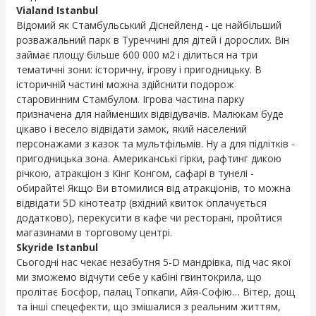
Vialand Istanbul
Відомий як Стамбульський Діснейленд - це найбільший
розважальний парк в Туреччині для дітей і дорослих. Він
займає площу більше 600 000 м2 і ділиться на три
тематичні зони: історичну, ігрову і пригодницьку. В
історичній частині можна здійснити подорож
старовинним Стамбулом. Ігрова частина парку
призначена для найменших відвідувачів. Малюкам буде
цікаво і весело відвідати замок, який населений
персонажами з казок та мультфільмів. Ну а для підлітків -
пригодницька зона. Американські гірки, рафтинг дикою
річкою, атракціон з Кінг Конгом, сафарі в тунелі -
обирайте! Якщо Ви втомилися від атракціонів, то можна
відвідати 5D кінотеатр (вхідний квиток оплачується
додатково), перекусити в кафе чи ресторані, пройтися
магазинами в торговому центрі.
Skyride Istanbul
Сьогодні нас чекає незабутня 5-D мандрівка, під час якої
ми зможемо відчути себе у кабіні гвинтокрила, що
пролітає Босфор, палац Топкапи, Айя-Софію… Вітер, дощ
та інші спецефекти, що змішалися з реальним життям,