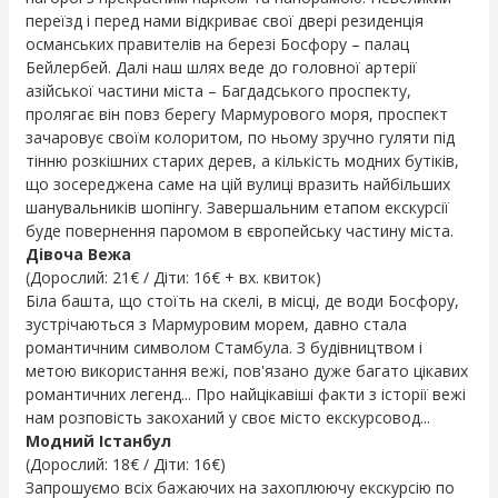
переїзд і перед нами відкриває свої двері резиденція
османських правителів на березі Босфору – палац
Бейлербей. Далі наш шлях веде до головної артерії
азійської частини міста – Багдадського проспекту,
пролягає він повз берегу Мармурового моря, проспект
зачаровує своїм колоритом, по ньому зручно гуляти під
тінню розкішних старих дерев, а кількість модних бутіків,
що зосереджена саме на цій вулиці вразить найбільших
шанувальників шопінгу. Завершальним етапом екскурсії
буде повернення паромом в європейську частину міста.
Дівоча Вежа
(Дорослий: 21€ / Діти: 16€ + вх. квиток)
Біла башта, що стоїть на скелі, в місці, де води Босфору,
зустрічаються з Мармуровим морем, давно стала
романтичним символом Стамбула. З будівництвом і
метою використання вежі, пов'язано дуже багато цікавих
романтичних легенд... Про найцікавіші факти з історії вежі
нам розповість закоханий у своє місто екскурсовод...
Модний Істанбул
(Дорослий: 18€ / Діти: 16€)
Запрошуємо всіх бажаючих на захоплюючу екскурсію по