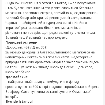
Сніданок. Виселення з готелю. Сьогодні – за покупками!!!
Стамбул як ніяке інше місто у світі славиться безліччю
магазинів, торгових центрів і, звичайно ж, східних ринків...
Великий базар або Критий ринок (Kapali Carsi, Капали
Чарши) – найвідоміший з турецьких ринків. На його
території розташовано біля 4 тис. магазинів, а
різноманіттю товарів, що представлені тут, нема числа.
Вільний час. У вільний час пропонуємо:
Принцеві острови
(Дорослий: 43€ / Діти: 30€)
Змінюємо декорації з багатомільйонного мегаполіса на
неповторний коктейль з яскравих квітів, недоторканої
природи з п’янким ароматом моря та захоплюючим видом
на гори. Тут кожний знайде щось для себе, щось своє,
щось особливе…
Долмабахче
– найкрасивіший палац Стамбулу. Його фасад
простягнувся на 600 метрів вздовж європейського берега
Босфору. Саме тут жили останні султани Османської
імперії...
Skyride Istanbul