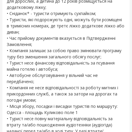
для дорослих, а дитина до 12 років розміщується на
додатковому ліжку;
• Сніданок* - туристи отримують сухпайком;
• Туристи, які подорожують одні, можуть бути розміщені
в тримісних номерах, де третє ліжко додаткове ліжко або
диван;
• Час прийому документів вказується в Підтвердженні
Замовлення;
• Компанія залишає за собою право змінювати програму
туру без зменшення загального обсягу послуг;
• Турист несе фінансову відповідальність за псування
майна готелю і автобуса;
• Автобусне обслуговування у вільний час не
передбачено;
• Компанія не несе відповідальності за роботу митних і
прикордонних служб, а також за затори на дорогах та
погодні умови;
• Місця збору, посадки і висадки туристів по маршруту:
Одесса - площадь Куликово поле 1
• Турист несе повну матеріальну відповідальність за
втрату та/або пошкодження аудіотехніки (аудіогіда)
наданої перед та/або в ході туру. У разі втрати/