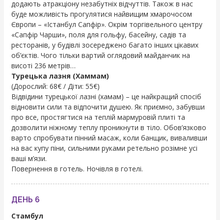
додають атракціону незабутніх відчуттів. Також в нас
буде можливість прогулятися найвищим хмарочосом
Європи – «Істанбул Сапфір». Окрім торгівельного центру
«Сапфір Чарши», поля для гольфу, басейну, садів та
ресторанів, у будівлі зосереджено багато інших цікавих
об’єктів. Чого тільки вартий оглядовий майданчик на
висоті 236 метрів…
Турецька лазня (Хаммам)
(Дорослий: 68€ / Діти: 55€)
Відвідини турецької лазні (хамам) – це найкращий спосіб
відновити сили та відпочити душею. Як приємно, забувши
про все, простягтися на теплій мармуровій плиті та
дозволити ніжному теплу проникнути в тіло. Обов’язково
варто спробувати пінний масаж, коли банщик, виваливши
на вас купу піни, сильними руками ретельно розімне усі
ваші м’язи.
Повернення в готель. Ночівля в готелі.
ДЕНЬ 6
Стамбул