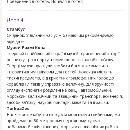
Повернення в готель. Ночівля в готелі.
ДЕНЬ 4
Стамбул
Сніданок. У вільний час усім бажаючим рекомендуємо
відвідати:
Музей Рахмі Коча
- перший і найбільший в країні музей, присвячений історії
розвитку транспорту, промисловості і засобів зв’язку.
Творці музею прагнули зробити його максимально
інтерактивним і цікавим для гостей. Колекція містить
тисячі предметів, від крихітних грамофонних голок до
кораблів і літаків у справжню величину. Для зручності
огляду експонати розділені на секції: автомобільний,
морський, залізничний та авіаційний транспорт, інженерія,
засоби зв'язку, наукові прилади, макети та іграшки.
TurkuaZoo
Нас чекає незабутня екскурсія морськими глибинами, ми
пройдемо по 80-метровому підводному тунелю,
побачимо безліч річкових, морських і океанічних риб та