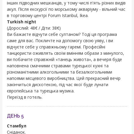
інших підводних мешканців, у тому числі п'ять різних видів
акул. Після екскурсії по морському акваріуму - вільний час
в торговому центрі Forum Istanbul, Ikea.
Turkish night
(Дорослий: 48€ / Діти: 38€)
Ви бажаєте відчути себе султаном? Тоді ця програма
саме для вас. Покличте на допомогу свою уяву, і ви
відчуєте себе у справжньому гаремі. Професійні
танцюристи оживлять своїм вмінням образи з минулого,
ви побачите справжній «танець живота», а вечеря буде
наповнена смачними стравами турецької кухні та
різноманітними алкогольними та безалкогольними
напоями місцевого виробництва. Цей прекрасний вечір
закінчиться дискотекою, під час якої буде лунати
європейська та турецька музика.
Переїзд в готель.
ДЕНЬ 5
Стамбул
Сніданок.