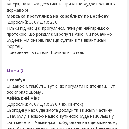
імперії, на кілька десятиліть, приватне мудре правління
державою!
Морська прогулянка на кораблику по Босфору
(Дорослий: 30€ / Діти: 23€)
Тільки під час цієї прогулянки, пливучи найгарнішою
протокою, що розділяє Європу та Азію, ми побачимо
будинки міліонерів, палаци султанів та візантійські
фортеці.
Повернення в готель. Ночівля в готелі.
ДЕНЬ 3
Стамбул
Сніданок. Стамбул… Тут є, де погуляти і відпочити. Тут
все сприяє цьому ...
Азійський мікс
(Дорослий: 46€ / Діти: 38€ + вх. квиток)
Сьогодні у нас буде змога дослідити азійську частину
Стамбулу. Першою нашою зупинкою буде найбільша у
світі мечеть – Чамлиджа, побудована на однойменному
пагорбі з прекрасним парком та панорамою. Невеликий