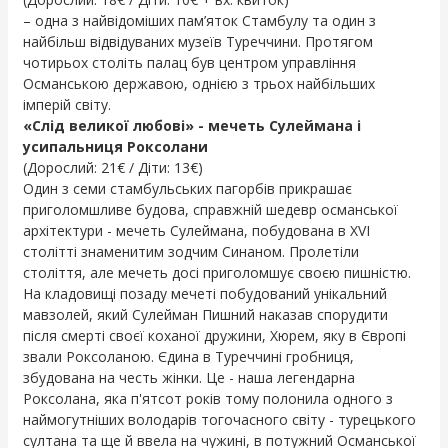
– одна з найвідоміших пам’яток Стамбулу та один з
найбільш відвідуваних музеїв Туреччини. Протягом
чотирьох століть палац був центром управління
Османською державою, однією з трьох найбільших
імперій світу.
«Слід великої любові» - мечеть Сулеймана і
усипальниця Роксолани
(Дорослий: 21€ / Діти: 13€)
Один з семи стамбульських пагорбів прикрашає
приголомшливе будова, справжній шедевр османської
архітектури - мечеть Сулеймана, побудована в XVI
столітті знаменитим зодчим Синаном. Пролетіли
століття, але мечеть досі приголомшує своєю пишністю.
На кладовищі позаду мечеті побудований унікальний
мавзолей, який Сулейман Пишний наказав спорудити
після смерті своєї коханої дружини, Хюрем, яку в Європі
звали Роксоланою. Єдина в Туреччині гробниця,
збудована на честь жінки. Це - наша легендарна
Роксолана, яка п'ятсот років тому полонила одного з
наймогутніших володарів тогочасного світу - турецького
султана та ще й ввела на чужині, в потужний Османської