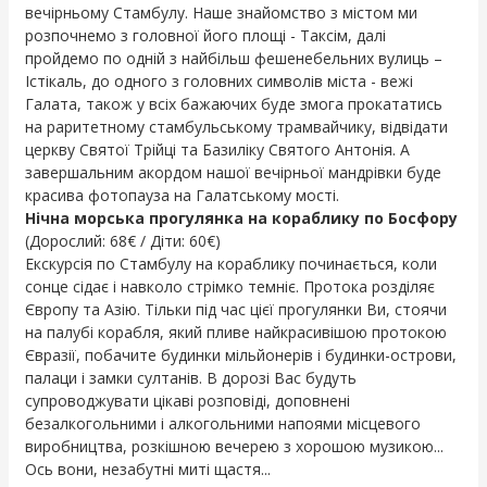
вечірньому Стамбулу. Наше знайомство з містом ми
розпочнемо з головної його площі - Таксім, далі
пройдемо по одній з найбільш фешенебельних вулиць –
Істікаль, до одного з головних символів міста - вежі
Галата, також у всіх бажаючих буде змога прокататись
на раритетному стамбульському трамвайчику, відвідати
церкву Святої Трійці та Базиліку Святого Антонія. А
завершальним акордом нашої вечірньої мандрівки буде
красива фотопауза на Галатському мості.
Нічна морська прогулянка на кораблику по Босфору
(Дорослий: 68€ / Діти: 60€)
Екскурсія по Стамбулу на кораблику починається, коли
сонце сідає і навколо стрімко темніє. Протока розділяє
Європу та Азію. Тільки під час цієї прогулянки Ви, стоячи
на палубі корабля, який пливе найкрасивішою протокою
Євразії, побачите будинки мільйонерів і будинки-острови,
палаци і замки султанів. В дорозі Вас будуть
супроводжувати цікаві розповіді, доповнені
безалкогольними і алкогольними напоями місцевого
виробництва, розкішною вечерею з хорошою музикою...
Ось вони, незабутні миті щастя...