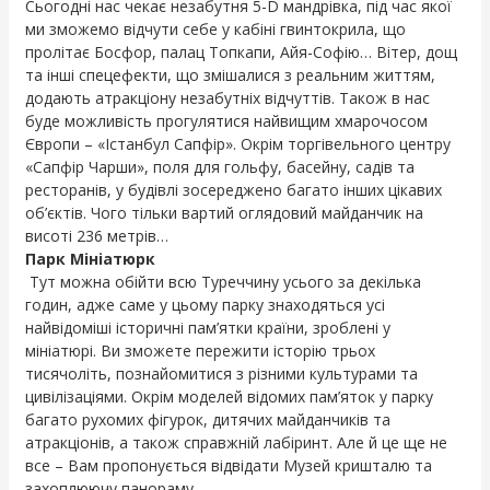
Сьогодні нас чекає незабутня 5-D мандрівка, під час якої
ми зможемо відчути себе у кабіні гвинтокрила, що
пролітає Босфор, палац Топкапи, Айя-Софію… Вітер, дощ
та інші спецефекти, що змішалися з реальним життям,
додають атракціону незабутніх відчуттів. Також в нас
буде можливість прогулятися найвищим хмарочосом
Європи – «Істанбул Сапфір». Окрім торгівельного центру
«Сапфір Чарши», поля для гольфу, басейну, садів та
ресторанів, у будівлі зосереджено багато інших цікавих
об’єктів. Чого тільки вартий оглядовий майданчик на
висоті 236 метрів…
Парк Мініатюрк
Тут можна обійти всю Туреччину усього за декілька
годин, адже саме у цьому парку знаходяться усі
найвідоміші історичні пам’ятки країни, зроблені у
мініатюрі. Ви зможете пережити історію трьох
тисячоліть, познайомитися з різними культурами та
цивілізаціями. Окрім моделей відомих пам’яток у парку
багато рухомих фігурок, дитячих майданчиків та
атракціонів, а також справжній лабіринт. Але й це ще не
все – Вам пропонується відвідати Музей кришталю та
захоплюючу панораму.