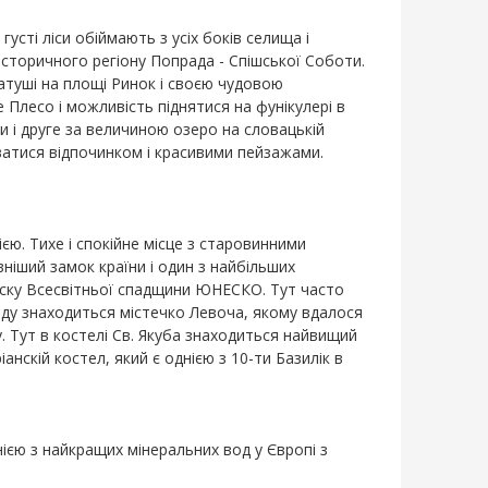
густі ліси обіймають з усіх боків селища і
історичного регіону Попрада - Спішської Соботи.
ратуші на площі Ринок і своєю чудовою
Плесо і можливість піднятися на фунікулері в
и і друге за величиною озеро на словацькій
ватися відпочинком і красивими пейзажами.
єю. Тихе і спокійне місце з старовинними
ніший замок країни і один з найбільших
писку Всесвітньої спадщини ЮНЕСКО. Тут часто
раду знаходиться містечко Левоча, якому вдалося
. Тут в костелі Св. Якуба знаходиться найвищий
анскій костел, який є однією з 10-ти Базилік в
ією з найкращих мінеральних вод у Європі з