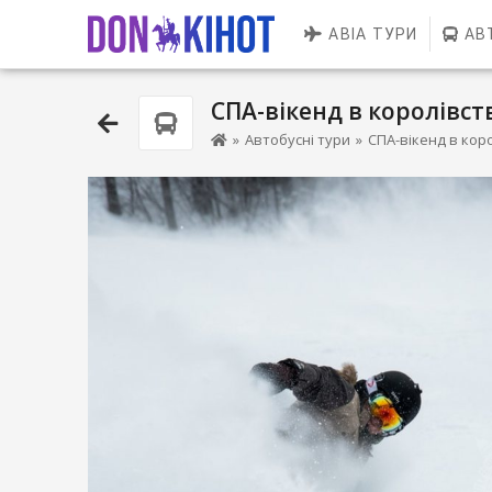
АВІА ТУРИ
АВ
СПА-вікенд в королівс
»
Автобусні тури
»
СПА-вікенд в кор