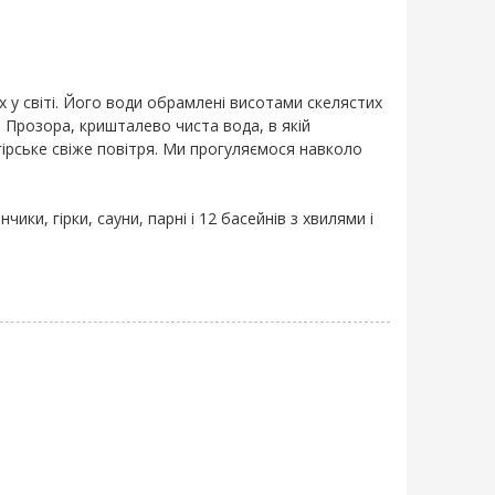
х у світі. Його води обрамлені висотами скелястих
 Прозора, кришталево чиста вода, в якій
гірське свіже повітря. Ми прогуляємося навколо
ки, гірки, сауни, парні і 12 басейнів з хвилями і