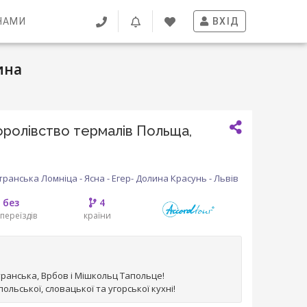
НАМИ
ВХІД
ина
оролівство термалів Польща,
ранська Ломніца - Ясна - Егер- Долина Красунь - Львів
без
4
переїздів
країни
ранська, Врбов і Мішкольц Тапольце!
ольської, словацької та угорської кухні!