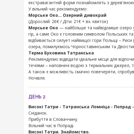
екстравагантній формі познайомлять з дерев'яною
У вільний час рекомендуємо:
Морське Око... Озерний дивокрай
(Дорослий: 26€ / Діти: 21€ + вх. квиток)
Морське Око
— найбільше та найвідоміше озеро у 
гір, а саме Око є головним символом Польських та
відбивається силует найвищої гори Польщі – Риси (
озера, помилуємось Чорноставинським та Двоїстим
Терма Буковина Татранська
Рекомендуємо відвідати ідеальне місце для відпочин
течіями – наповнені водою з термальних джерел, т
А також є можливість смачно повечеряти, спробув
Ночівля.
ДЕНЬ 2
Високі Татри - Татранська Ломніца - Попрад 
Сніданок.
Прибуття в Словаччину.
Вільний час в Попраді.
Високі Татри. Знайомство.