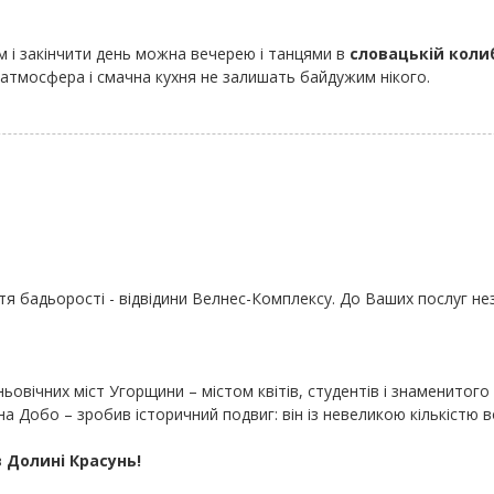
м і закінчити день можна вечерею і танцями в
cловацькій коли
на атмосфера і смачна кухня не залишать байдужим нікого.
тя бадьорості - відвідини Велнес-Комплексу. До Ваших послуг не
вічних міст Угорщини – містом квітів, студентів і знаменитого 
а Добо – зробив історичний подвиг: він із невеликою кількістю во
 Долині Красунь!