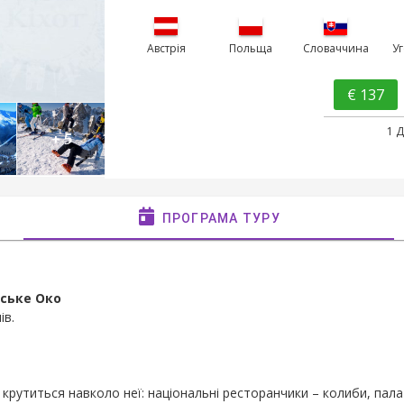
Австрія
Польща
Словаччина
У
€ 137
1 
+ 5
ПРОГРАМА ТУРУ
рське Око
ів.
крутиться навколо неї: національні ресторанчики – колиби, палат