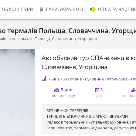
ТОБУСНІ ТУРИ
ТУРИ УКРАЇНОЮ
ОПЛАТА ЧАСТИ
тво термалів Польща, Словаччина, Угорщ
олівство термалів Польща, Словаччина, Угорщина
Автобусний тур СПА-вікенд в к
Словаччина, Угорщина
Львів - Закопане - Буковина Татранська - Тат
Львів
3
початок туру
дні
нічних 
БЕЗ НІЧНИХ ПЕРЕЇЗДІВ
ТУР ДЛЯ ВІДПОЧИНКУ З СІМ'ЄЮ І ДРУЗЯМИ
Релакс в термальних купальнях Буковина Тат
Гори, повітря, термальні джерела, дегустація п