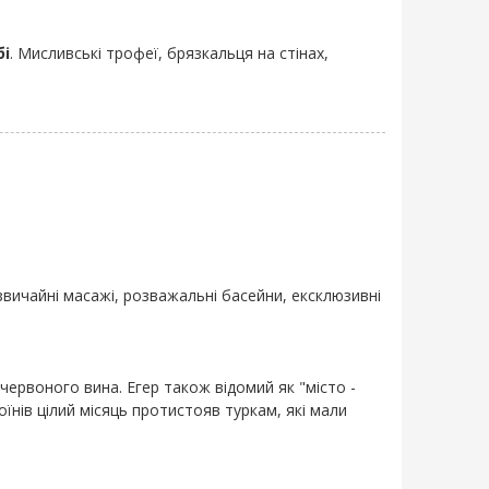
бі
. Мисливські трофеї, брязкальця на стінах,
звичайні масажі, розважальні басейни, ексклюзивні
червоного вина. Егер також відомий як "місто -
їнів цілий місяць протистояв туркам, які мали