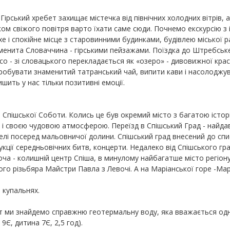
Гірський хребет захищає містечка від північних холодних вітрів, а 
ом свіжого повітря варто їхати саме сюди. Почнемо екскурсію з 
хе і спокійне місце з старовинними будинками, будівлею міської 
енита Словаччина - гірськими пейзажами. Поїздка до Штребське 
о - зі словацького перекладається як «озеро» - дивовижної крас
пробувати знаменитий татранський чай, випити кави і насолоджу
шить у нас тільки позитивні емоції.
 Спішської Соботи. Колись це був окремий місто з багатою історі
 і своєю чудовою атмосферою. Переїзд в Спішський Град - найдав
келі посеред мальовничої долини. Спішський град внесений до с
укції середньовічних битв, концерти. Недалеко від Спішського г
ча - колишній центр Спіша, в минулому найбагатше місто регіону
ого різьбяра Майстри Павла з Левочі. А на Маріанської горе -Марі
 купальнях.
Тут ми знайдемо справжню геотермальну воду, яка вважається одн
Є, дитина 7Є, 2,5 год).