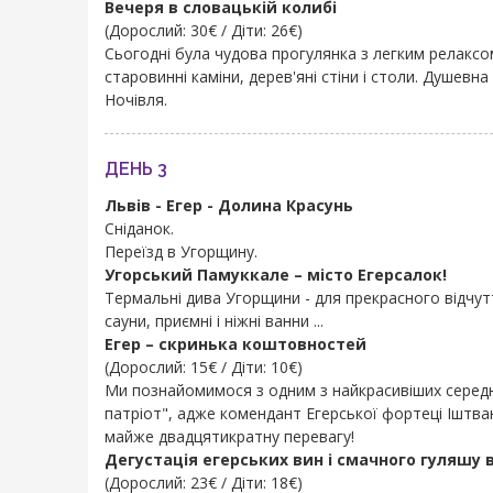
Вечеря в словацькій колибі
(Дорослий: 30€ / Діти: 26€)
Сьогодні була чудова прогулянка з легким релаксо
старовинні каміни, дерев'яні стіни і столи. Душев
Ночівля.
ДЕНЬ 3
Львів - Егер - Долина Красунь
Сніданок.
Переїзд в Угорщину.
Угорський Памуккале – місто Егерсалок!
Термальні дива Угорщини - для прекрасного відчут
сауни, приємні і ніжні ванни ...
Егер – скринька коштовностей
(Дорослий: 15€ / Діти: 10€)
Ми познайомимося з одним з найкрасивіших середньо
патріот", адже комендант Егерської фортеці Іштван
майже двадцятикратну перевагу!
Дегустація егерських вин і смачного гуляшу в
(Дорослий: 23€ / Діти: 18€)