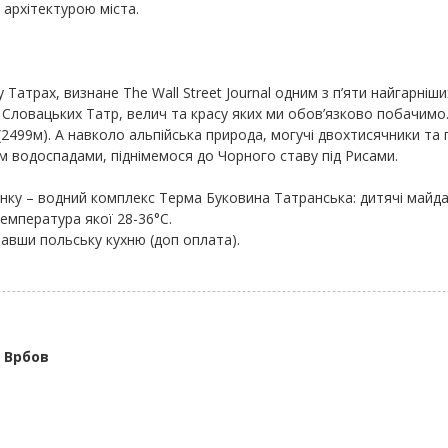
 архітектурою міста.
Татрах, визнане The Wall Street Journal одним з п’яти найгарніши
 Словацьких Татр, велич та красу яких ми обов’язково побачимо.
2499м). А навколо альпійська природа, могучі двохтисячники та 
 водоспадами, піднімемося до Чорного ставу під Рисами.
ку – водний комплекс Терма Буковина Татранська: дитячі майданчи
емпература якої 28-36°С.
авши польську кухню (доп оплата).
- Врбов