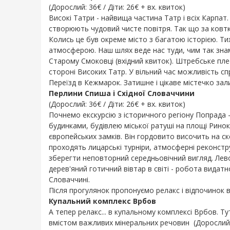
(Дорослий: 36€ / Діти: 26€ + вх. квиток)
Високі Татри - найвища частина Татр і всіх Карпат. 
створюють чудовий чисте повітря. Так що за ковтк
Колись це був окреме місто з багатою історією. Ти
атмосферою. Наш шлях веде нас туди, чим так знам
Старому Смоковці (вхідний квиток). Штребське плес
стороні Високих Татр. У вільний час можливість с
Переїзд в Кежмарок. Затишне і цікаве містечко зали
Перлини Спиша і Східної Словаччини
(Дорослий: 36€ / Діти: 26€ + вх. квиток)
Почнемо екскурсію з історичного регіону Попрада -
будинками, будівлею міської ратуші на площі Ринок
європейських замків. Він гордовито височить на с
проходять лицарські турніри, атмосферні реконстр
зберегти неповторний середньовічний вигляд. Лево
дерев'яний готичний вівтар в світі - робота видатн
Словаччині.
Після прогулянок пропонуємо релакс і відпочинок в
Купальний комплекс Врбов
А тепер релакс... в купальному комплексі Врбов. 
вмістом важливих мінеральних речовин (Дорослий 9