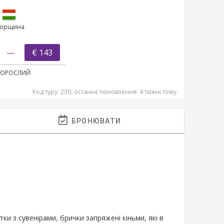
горщина
—
€ 143
ДОРОСЛИЙ
Код туру: 230, останнє поновлення: 4 тижні тому
БРОНЮВАТИ
ки з сувенірами, брички запряжені кіньми, які в