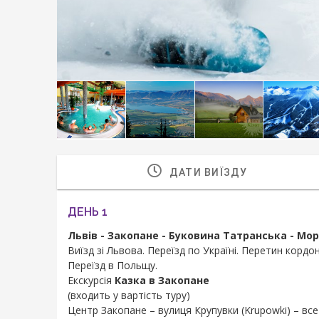
ДАТИ ВИЇЗДУ
ДЕНЬ 1
Львів - Закопане - Буковина Татранська - Мо
Виїзд зі Львова. Переїзд по Україні. Перетин кордон
Переїзд в Польщу.
Екскурсія
Казка в Закопане
(входить у вартість туру)
Центр Закопане – вулиця Крупувки (Krupowki) – все 