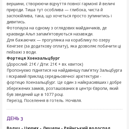
вершини, створюючи відчуття повної гармонії й величі
природи. Тиша тут особлива — глибока, чиста й
заспокійлива, така, що хочеться просто зупинитись і
дивитись.
Фотопауза на одному з оглядових майданчиків, де
краєвиди Альп запам’ятовуються назавжди.
Для бажаючих — прогулянка на кораблику по озеру
Кенігзее (за додаткову оплату), яка дозволяє побачити ці
пейзажі з води.
Фортеця Хоензальцбург
(Дорослий: 21€ / Діти: 21€ + вх. квиток)
Пропонуємо піднятися на найдавнішу пам'ятку Зальцбурга
і яскравий приклад середньовічної архітектури -
фортецю Хоензальцбург. Це один з найкрасивіших і добре
збережених замків, розташованих в центрі Європи, який
був зведений ще в 1077 році.
Переїзд. Поселення в готель. Ночівля.
ДЕНЬ 3
Вадуц - Цюрих - Люцерн - Рейнський водоспад