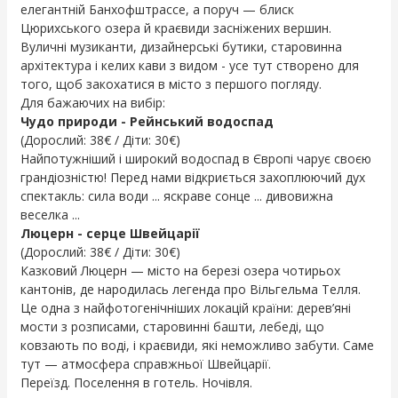
елегантній Банхофштрассе, а поруч — блиск
Цюрихського озера й краєвиди засніжених вершин.
Вуличні музиканти, дизайнерські бутики, старовинна
архітектура і келих кави з видом - усе тут створено для
того, щоб закохатися в місто з першого погляду.
Для бажаючих на вибір:
Чудо природи - Рейнський водоспад
(Дорослий: 38€ / Діти: 30€)
Найпотужніший і широкий водоспад в Європі чарує своєю
грандіозністю! Перед нами відкриється захоплюючий дух
спектакль: сила води ... яскраве сонце ... дивовижна
веселка ...
Люцерн - серце Швейцарії
(Дорослий: 38€ / Діти: 30€)
Казковий Люцерн — місто на березі озера чотирьох
кантонів, де народилась легенда про Вільгельма Телля.
Це одна з найфотогенічніших локацій країни: дерев’яні
мости з розписами, старовинні башти, лебеді, що
ковзають по воді, і краєвиди, які неможливо забути. Саме
тут — атмосфера справжньої Швейцарії.
Переїзд. Поселення в готель. Ночівля.