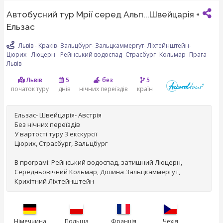
Автобусний тур Мрії серед Альп...Швейцарія +
Ельзас
Львів - Краків- Зальцбург- Зальцкаммергут- Ліхтейнштейн-
Цюрих - Люцерн - Рейнський водоспад- Страсбург- Кольмар- Прага-
Львів
Львів
5
без
5
початок туру
днів
нічних переїздів
країн
Ельзас- Швейцарія- Австрія
Без нічних переїздів
У вартості туру 3 екскурсії
Цюрих, Страсбург, Зальцбург
В програмі: Рейнський водоспад, затишний Люцерн,
Середньовічний Кольмар, Долина Зальцкаммергут,
Крихітний Ліхтейнштейн
Німеччина
Польща
Франція
Чехія