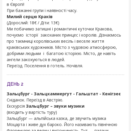
в Європі!
При бажанні групи і наявності часу.
Милий серцю Краків
(Дорослий: 18€ / Діти: 13€)
Ми побачимо затишні і романтичні куточки Кракова,
почуємо історії закоханих принцес і королів. Дізнаємось
про таємниці королівських весіль і веселе життя
краківських художників. Місто з чудовою атмосферою,
добрими людьми і багатою історією. Місто, де навіть
ангели закохуються в людей.
Переїзд. Поселення в готель. Ночівля.
ДЕНЬ 2
Зальцбург - Зальцкаммергут - Гальштат - Кенігзеє
Сніданок. Переїзд в Австрію.
Екскурсія
Зальцбург – звуки музики
(входить у вартість туру)
Зальцбург — альпійська казка, де звучить музика
Моцарта і живе дух бароко. Його називають північною
Флоренцією за велич і витонченість. Тут — палаци,