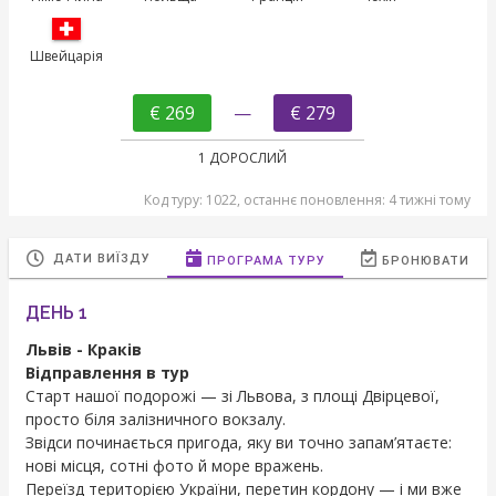
Швейцарія
€ 269
—
€ 279
1 ДОРОСЛИЙ
Код туру: 1022, останнє поновлення: 4 тижні тому
ДАТИ ВИЇЗДУ
ПРОГРАМА ТУРУ
БРОНЮВАТИ
ДЕНЬ 1
Львів - Краків
Відправлення в тур
Старт нашої подорожі — зі Львова, з площі Двірцевої,
просто біля залізничного вокзалу.
Звідси починається пригода, яку ви точно запам’ятаєте:
нові місця, сотні фото й море вражень.
Переїзд територією України, перетин кордону — і ми вже