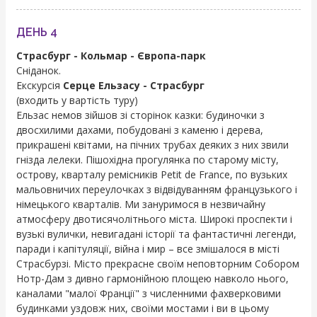
ДЕНЬ 4
Страсбург - Кольмар - Європа-парк
Сніданок.
Екскурсія
Серце Ельзасу - Страсбург
(входить у вартість туру)
Ельзас немов зійшов зі сторінок казки: будиночки з
двосхилими дахами, побудовані з каменю і дерева,
прикрашені квітами, на пічних трубах деяких з них звили
гнізда лелеки. Пішохідна прогулянка по старому місту,
острову, кварталу ремісників Petit de France, по вузьких
мальовничих переулочках з відвідуванням французького і
німецького кварталів. Ми зануримося в незвичайну
атмосферу двотисячолітнього міста. Широкі проспекти і
вузькі вулички, невигадані історії та фантастичні легенди,
паради і капітуляції, війна і мир – все змішалося в місті
Страсбурзі. Місто прекрасне своїм неповторним Собором
Нотр-Дам з дивно гармонійною площею навколо нього,
каналами "малої Франції" з численними фахверковими
будинками уздовж них, своїми мостами і ви в цьому