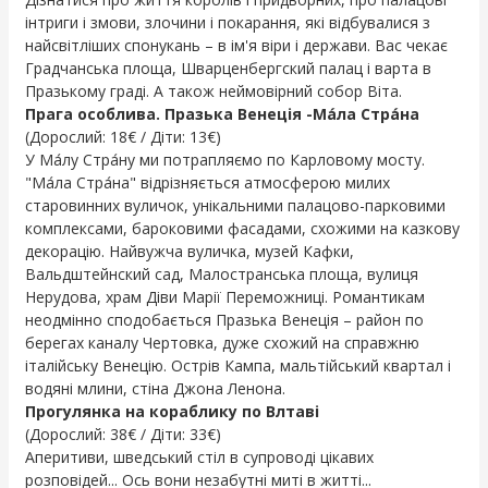
інтриги і змови, злочини і покарання, які відбувалися з
найсвітліших спонукань – в ім'я віри і держави. Вас чекає
Градчанська площа, Шварценбергский палац і варта в
Празькому граді. А також неймовірний собор Віта.
Прага особлива. Празька Венеція -Ма́ла Стра́на
(Дорослий: 18€ / Діти: 13€)
У Ма́лу Стра́ну ми потрапляємо по Карловому мосту.
"Ма́ла Стра́на" відрізняється атмосферою милих
старовинних вуличок, унікальними палацово-парковими
комплексами, бароковими фасадами, схожими на казкову
декорацію. Найвужча вуличка, музей Кафки,
Вальдштейнский сад, Малостранська площа, вулиця
Нерудова, храм Діви Марії Переможниці. Романтикам
неодмінно сподобається Празька Венеція – район по
берегах каналу Чертовка, дуже схожий на справжню
італійську Венецію. Острів Кампа, мальтійський квартал і
водяні млини, стіна Джона Ленона.
Прогулянка на кораблику по Влтаві
(Дорослий: 38€ / Діти: 33€)
Аперитиви, шведський стіл в супроводі цікавих
розповідей... Ось вони незабутні миті в житті...