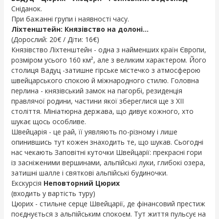
Сніданок.
При бажанні групи і наявності часу.
Ліхтенштейн: Князівство на долоні...
(Дорослий: 20€ / Діти: 16€)
Князівство Ліхтенштейн - одна з найменших країн Європи,
розміром усього 160 км², але з великим характером. Його
столиця Вадуц -затишне гірське містечко з атмосферою
швейцарського спокою й міжнародного стилю. Головна
перлина - князівський замок на пагорбі, резиденція
правлячої родини, частини якої збереглися ще з XII
століття. Мініатюрна держава, що дивує кожного, хто
шукає щось особливе.
Швейцарія - це рай, її уявляють по-різному і лише
опинившись тут кожен знаходить те, що шукав. Сьогодні
нас чекають Заповітні куточки Швейцарії: прекрасні гори
із засніженими вершинами, альпійські луки, глибокі озера,
затишні шалле і святкові альпійські будиночки.
Екскурсія
Неповторний Цюрих
(входить у вартість туру)
Цюрих - стильне серце Швейцарії, де фінансовий престиж
поєднується з альпійським спокоєм. Тут життя пульсує на