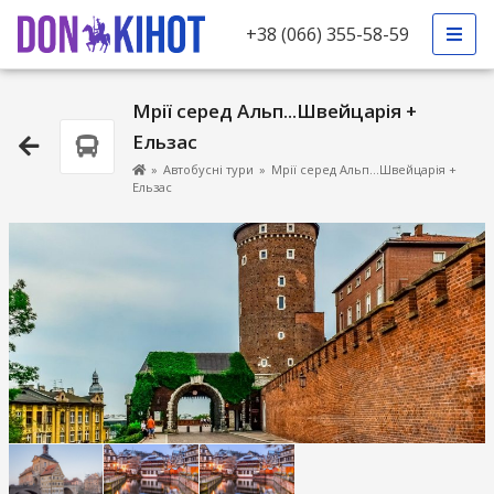
+38 (066) 355-58-59
Мрії серед Альп...Швейцарія +
Ельзас
»
Автобусні тури
»
Мрії серед Альп...Швейцарія +
Ельзас