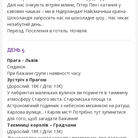
Далі нас очікують вітряні млини, Пітер Пен і катання у
кавових чашках – ми в Нідерландах! Найсмачніша країна
Шоколандія запросить нас на шоколадне шоу... Нас чекає
незабутній день...
Переїзд. Поселення в готель. Ночівля.
ДЕНЬ 5
Прага - Львів
Сніданок.
При бажанні групи і наявності часу.
Зустріч з Прагою
(Дорослий: 18€ / Діти: 13€)
У лабіринтах маленьких вуличок ви поринете в таємничу
атмосферу Старого міста. Староміська площа та
Астрономічний годинник з небесною механікою на ратуші,
Карлова вулиця... І Карлів міст! Потрібно тут зупинитися
для того, щоб загадати бажання!
Таємниці королів – Градчани
(Дорослий: 18€ / Діти: 13€)
Дізнатися про життя королів і придворних, про палацові