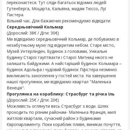
переконаєтеся. Тут сліди багатьох відомих людей:
Гутенберга, Моцарта, Кальвіна, мадам Тюссо, Луї
Пастера.
Вільний час. Для бажаючих рекомендуємо відвідати:
Середньовічний Кольмар
(Дорослий: 38€ / Діти: 30€)
Ми відвідаємо середньовічний Кольмар, де побуваємо в
незабутньому музеї під відкритим небом. Старе місто,
Музей Унтерлінден, Будинок з головами, Унікальні
будинку Старої гауптвахти і Старої Митниці нікого не
залишать байдужими. А найстаріший будинок Кольмара –
будинок Адольфа і чудовий будинок Пфістера незмінно
викликають захоплення у гостей міста. На завершення
нашої прогулянки, ми відвідаємо квартал "Маленька
Венеція".
Прогулянка на кораблику: Страсбург та річка Іль
(Дорослий: 25€ / Діти: 20€)
Можливість оглянути весь Страсбург з води. Шлях
проходить по різним районам- Маленька Франція, милі
житлові квартали, сучасний район з будинками
Європарламенту. Поки кораблик пливе, виникає почуття,