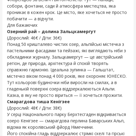
собори, фонтани, сади й атмосфера мистецтва, яка
проникає в кожен крок. Це місто, яке хочеться не просто
побачити — а відчути.
Для бажаючих
Озерний рай – долина Зальцкамергут
(Дорослий: 46€ / Діти: 36€)
Понад 50 кришталево чистих озер, альпійські містечка з
пастельними фасадами та пейзажі, які виглядають ніби з
обкладинки журналу. Зальцкамергут — це австрійський
регіон, де природа, архітектура й спокій творять
справжню гармонію. Ідеальна зупинка — Гальштат,
містечко віком понад 4 000 років, яке охороняє ЮНЕСКО.
Тут кольорові будиночки ніби виросли на схилах, а в
гладенькій поверхні озера віддзеркалюються Альпи.
Казка, в яку не просто віриться — її хочеться прожити.
Смарагдова тиша Кенігзее
(Дорослий: 48€ / Діти: 38€)
У серці Національного парку Берхтесгаден відкривається
озеро Кенігзее — смарагдова перлина Баварських Альп,
відома як королівський фйорд Німеччини.
Його спокійна гладь віддзеркалює стрімкі скелі та гірські