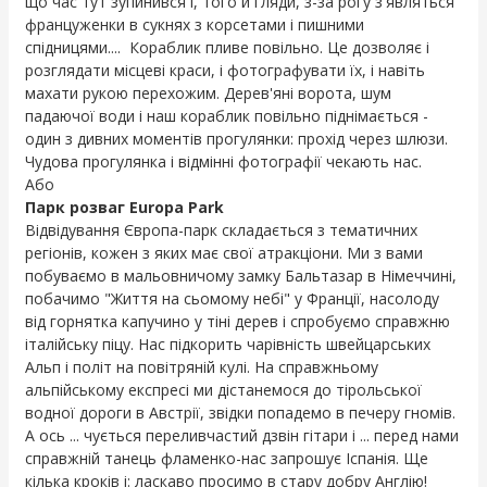
що час тут зупинився і, того й гляди, з-за рогу з'являться
француженки в сукнях з корсетами і пишними
спідницями.... Кораблик пливе повільно. Це дозволяє і
розглядати місцеві краси, і фотографувати їх, і навіть
махати рукою перехожим. Дерев'яні ворота, шум
падаючої води і наш кораблик повільно піднімається -
один з дивних моментів прогулянки: прохід через шлюзи.
Чудова прогулянка і відмінні фотографії чекають нас.
Або
Парк розваг Europa Park
Відвідування Європа-парк складається з тематичних
регіонів, кожен з яких має свої атракціони. Ми з вами
побуваємо в мальовничому замку Бальтазар в Німеччині,
побачимо "Життя на сьомому небі" у Франції, насолоду
від горнятка капучино у тіні дерев і спробуємо справжню
італійську піцу. Нас підкорить чарівність швейцарських
Альп і політ на повітряній кулі. На справжньому
альпійському експресі ми дістанемося до тірольської
водної дороги в Австрії, звідки попадемо в печеру гномів.
А ось ... чується переливчастий дзвін гітари і ... перед нами
справжній танець фламенко-нас запрошує Іспанія. Ще
кілька кроків і: ласкаво просимо в стару добру Англію!