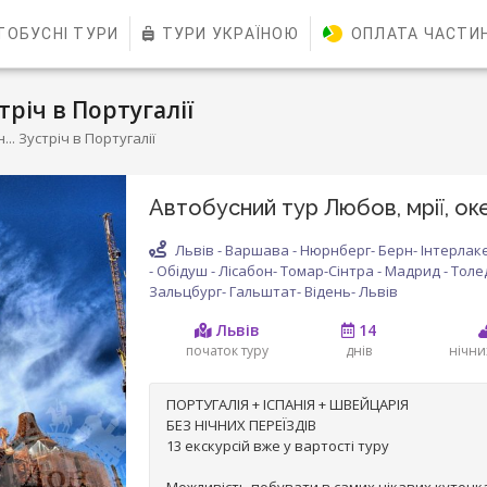
ТОБУСНІ ТУРИ
ТУРИ УКРАЇНОЮ
ОПЛАТА ЧАСТИ
стріч в Португалії
... Зустріч в Португалії
Автобусний тур Любов, мрії, океа
Львів - Варшава - Нюрнберг- Берн- Інтерлаке
- Обідуш - Лісабон- Томар-Сінтра - Мадрид - Толе
Зальцбург- Гальштат- Відень- Львів
Львів
14
початок туру
днів
нічни
ПОРТУГАЛІЯ + ІСПАНІЯ + ШВЕЙЦАРІЯ
БЕЗ НІЧНИХ ПЕРЕЇЗДІВ
13 екскурсій вже у вартості туру