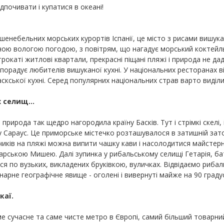
дпочивати і купатися в океані!
шенебельних морських курортів Іспанії, це місто з рисами вишукан
дною вологою погодою, з повітрям, що нагадує морський коктейл
рокаті житлові квартали, прекрасні піщані пляжі і природа не да
орадує любителів вишуканої кухні. У національних ресторанах в
скської кухні. Серед популярних національних страв варто виділи
 селищ...
рирода так щедро нагородила країну Басків. Тут і стрімкі скелі, 
 Сараус. Це приморське містечко розташувалося в затишній зато
чиків на пляжі можна випити чашку кави і насолодитися майстер
арською Мишею. Далі зупинка у рибальському селищі Гетарія, ба
 по вузьких, викладених бруківкою, вуличках. Відвідаємо рибаль
арне географічне явище - оголені і вивернуті майже на 90 граду
каї.
саме сучасне та саме чисте метро в Європі, самий більший товар