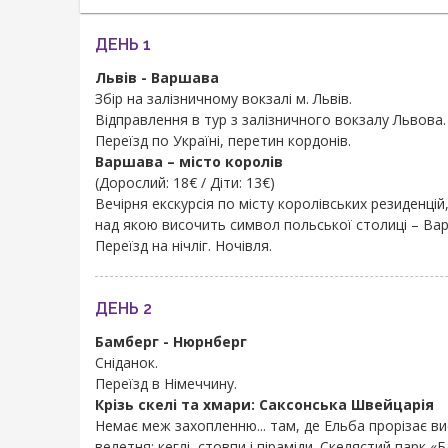
ДЕНЬ 1
Львів - Варшава
Збір на залізничному вокзалі м. Львів.
Відправлення в тур з залізничного вокзалу Львова.
Переїзд по Україні, перетин кордонів.
Варшава – місто королів
(Дорослий: 18€ / Діти: 13€)
Вечірня екскурсія по місту королівських резиденцій
над якою височить символ польської столиці – Ва
Переїзд на нічліг. Ночівля.
ДЕНЬ 2
Бамберг - Нюрнберг
Сніданок.
Переїзд в Німеччину.
Крізь скелі та хмари: Саксонська Швейцарія
Немає меж захопленню... там, де Ельба прорізає в
велетня: кеглі, стовпи і піраміди. Скелястий пар