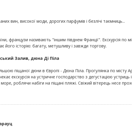
аних вин, високої моди, дорогих парфумів і безлічі таємниць...
ни, французи називають "іншим півднем Франції". Екскурсія по міс
 його історію: багату, метушливу і завжди торгову.
ський Залив, дюна Ді Піла
льшою піщаної дюни в Європі - Дюна Піла. Прогулянка по місту А
чекає екскурсія на устричне господарство з дегустацією устриць 
оре, роблячи набіги на піщані пляжі. Свіжий вітерець несе прохо
Сарауц