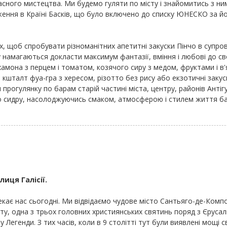
асного мистецтва. Ми будемо гуляти по місту і знайомитись з ним
ення в Країні Басків, що було включено до списку ЮНЕСКО за йог
ах, щоб спробувати різноманітних апетитні закуски Пінчо в супров
у намагаються докласти максимум фантазії, вміння і любові до сво
я хамона з перцем і томатом, козячого сиру з медом, фруктами і в
 на кшталт фуа-гра з хересом, різотто без рису або екзотичні закус
 прогулянку по барам старій частині міста, центру, районів Антігу
бо сидру, насолоджуючись смаком, атмосферою і стилем життя бас
иця Галісії.
екає нас сьогодні. Ми відвідаємо чудове місто Сантьяго-де-Комп
віту, одна з трьох головних християнських святинь поряд з Єруса
Легенди. З тих часів, коли в 9 столітті тут були виявлені мощі 