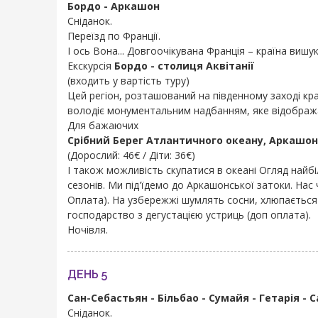
Бордо - Аркашон
Сніданок.
Переїзд по Франції.
І ось Вона... Довгоочікувана Франція – країна вишук
Екскурсія
Бордо - столиця Аквітанії
(входить у вартість туру)
Цей регіон, розташований на південному заході краї
володіє монументальним надбанням, яке відображає
Для бажаючих
Срібний Берег Атлантичного океану, Аркашон
(Дорослий: 46€ / Діти: 36€)
І також можливість скупатися в океані
Огляд найбі
сезонів. Ми під'їдемо до Аркашонської затоки. Нас 
Оплата). На узбережжі шумлять сосни, хлюпається м
господарство з дегустацією устриць (доп оплата).
Ночівля.
ДЕНЬ 5
Сан-Себастьян - Більбао - Сумайя - Гетарія - 
Сніданок.