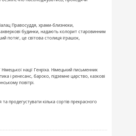
Палац Правосуддя, храми-близнюки,
фахверкові будинки, надають колорит старовинним
ий потяг, це світова столиця іграшок,
Німецької нації Генріха. Німецький письменник
ка і ренесанс, бароко, підземне царство, казкові
нському повітрі.
 та продегустувати кілька сортів прекрасного