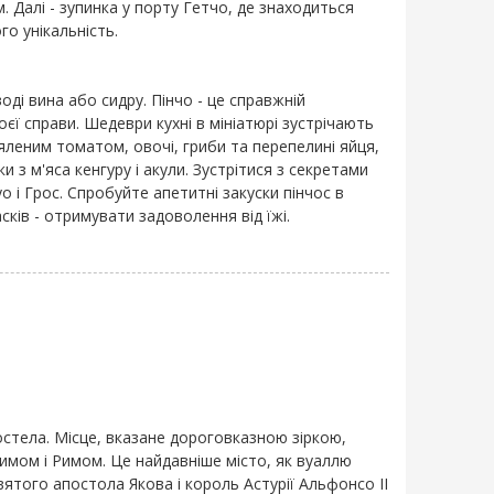
. Далі - зупинка у порту Гетчо, де знаходиться
о унікальність.
оді вина або сидру. Пінчо - це справжній
єї справи. Шедеври кухні в мініатюрі зустрічають
'яленим томатом, овочі, гриби та перепелині яйця,
ки з м'яса кенгуру і акули. Зустрітися з секретами
о і Грос. Спробуйте апетитні закуски пінчос в
ків - отримувати задоволення від їжі.
остела. Місце, вказане дороговказною зіркою,
лимом і Римом. Це найдавніше місто, як вуаллю
святого апостола Якова і король Астурії Альфонсо II