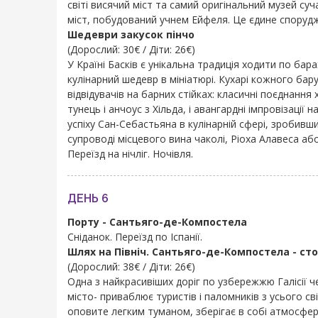
світі висячий міст та самий оригінальний музей суч
міст, побудований учнем Ейфеля. Це єдине спорудж
Шедеври закусок пінчо
(Дорослий: 30€ / Діти: 26€)
У Країні Басків є унікальна традиція ходити по бар
кулінарний шедевр в мініатюрі. Кухарі кожного бар
відвідувачів на барних стійках: класичні поєднанн
тунець і анчоус з Хільда, і авангардні імпровізації
успіху Сан-Себастьяна в кулінарній сфері, зробивши
супроводі місцевого вина чаколі, Ріоха Алавеса а
Переїзд на нічліг. Ночівля.
ДЕНЬ 6
Порту - Сантьяго-де-Компостела
Сніданок. Переїзд по Іспанії.
Шлях на Північ. Сантьяго-де-Компостела - стол
(Дорослий: 38€ / Діти: 26€)
Одна з найкрасивіших доріг по узбережжю Галісії ч
місто- приваблює туристів і паломників з усього с
оповите легким туманом, зберігає в собі атмосферу 