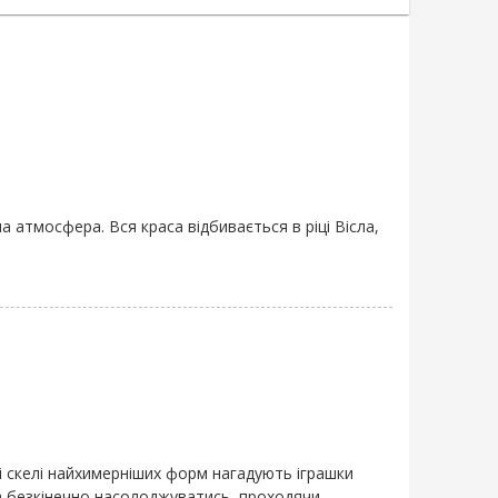
а атмосфера. Вся краса відбивається в ріці Вісла,
ні скелі найхимерніших форм нагадують іграшки
на безкінечно насолоджуватись, проходячи