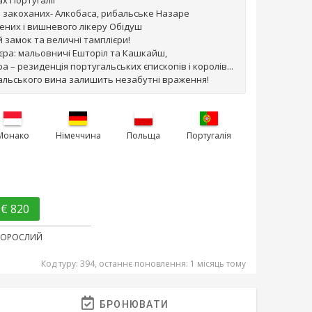
х Португалії
о закоханих- Алкобаса, рибальське Назаре
чених і вишневого лікеру Обідуш
й замок та величні тамплієри!
ьєра: мальовничі Ешторіл та Кашкайш,
а – резиденція португальських єпископів і королів...
альського вина залишить незабутні враження!
Монако
Німеччина
Польща
Португалія
€ 820
ДОРОСЛИЙ
Код туру: 394, останнє поновлення: 1 місяць тому
БРОНЮВАТИ