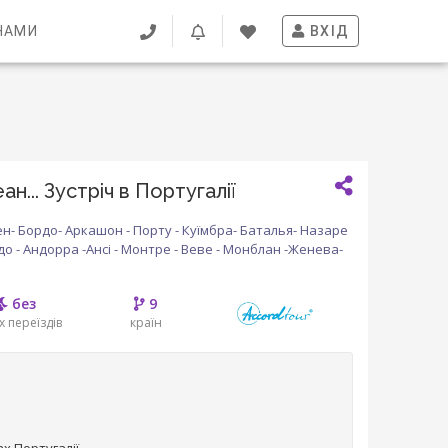
НАМИ
ВХІД
н... Зустріч в Португалії
н- Бордо- Аркашон - Порту - Куїмбра- Баталья- Назаре
до - Андорра -Ансі - Монтре - Веве - Монблан -Женева-
без
9
х переїздів
країн