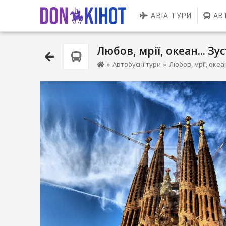
АВІА ТУРИ
АВ
Любов, мрії, океан... Зу
»
Автобусні тури
»
Любов, мрії, океан