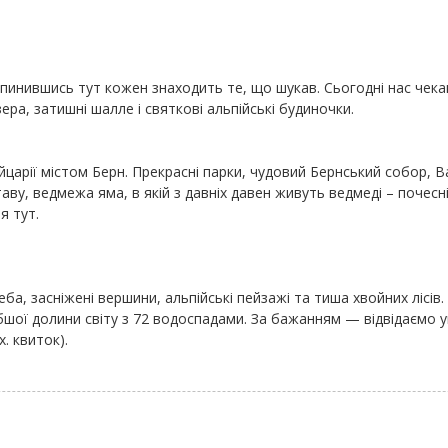
 опинившись тут кожен знаходить те, що шукав. Сьогодні нас чекаю
ера, затишні шалле і святкові альпійські будиночки.
царії містом Берн. Прекрасні парки, чудовий Бернський собор, 
ву, ведмежа яма, в якій з давніх давен живуть ведмеді – почесні
я тут.
ба, засніжені вершини, альпійські пейзажі та тиша хвойних лісів
шої долини світу з 72 водоспадами. За бажанням — відвідаємо 
х. квиток).