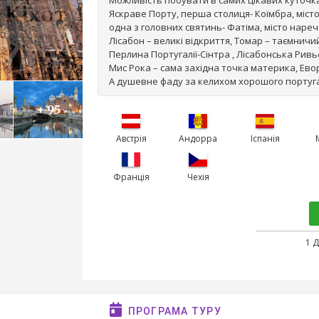
Можливість побувати в самих цікавих куточка
Яскраве Порту, перша столиця- Коїмбра, міст
одна з головних святинь- Фатіма, місто наре
Лісабон – великі відкриття, Томар – таємничи
Перлина Португалії-Сінтра , Лісабонська Рив
Мис Рока – сама західна точка материка, Евор
А душевне фаду за келихом хорошого португ
+ 95
Австрія
Андорра
Іспанія
Франція
Чехія
1 
ПРОГРАМА ТУРУ