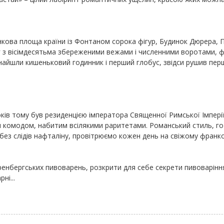
нкова площа країни із Фонтаном сорока фігур, Будинок Дюрера, 
г з вісімдесятьма збереженими вежами і численними воротами, 
инайшли кишеньковий годинник і перший глобус, звідси рушив перш
ів тому був резиденцією імператора Священної Римської Імперії 
омодом, набитим всілякими раритетами. Романський стиль, готи
і без слідів нафталіну, провітрюємо кожен день на свіжому франко
енбергських пивоварень, розкрити для себе секрети пивоваріння
ні...