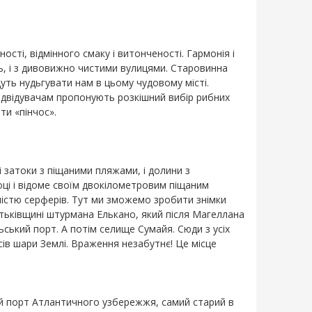
ості, відмінного смаку і витонченості. Гармонія і
ь, і з дивовижно чистими вулицями. Старовинна
дуть нудьгувати нам в цьому чудовому місті.
ідвідувачам пропонують розкішний вибір рибних
ти «пінчос».
і затоки з піщаними пляжами, і долини з
ці і відоме своїм двокілометровим піщаним
ністю серферів. Тут ми зможемо зробити знімки
тьківщині штурмана Елькано, який після Магеллана
ський порт. А потім селище Сумайя. Сюди з усіх
сів шари Землі. Враження незабутнє! Це місце
ний порт Атлантичного узбережжя, самий старий в