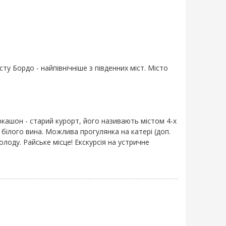
ту Бордо - найпівнічніше з південних міст. Місто
ркашон - старий курорт, його називають містом 4-х
і білого вина. Можлива прогулянка на катері (доп.
лоду. Райське місце! Екскурсія на устричне