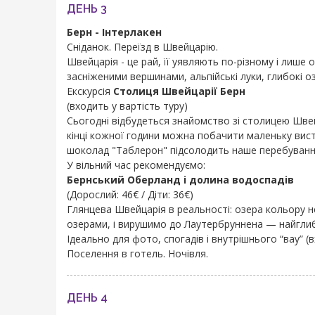
ДЕНЬ 3
Берн - Інтерлакен
Сніданок. Переїзд в Швейцарію.
Швейцарія - це рай, її уявляють по-різному і лише
засніженими вершинами, альпійські луки, глибокі оз
Екскурсія
Столиця Швейцарії Берн
(входить у вартість туру)
Сьогодні відбудеться знайомство зі столицею Швей
кінці кожної години можна побачити маленьку виста
шоколад "Таблерон" підсолодить наше перебуванн
У вільний час рекомендуємо:
Бернський Оберланд і долина водоспадів
(Дорослий: 46€ / Діти: 36€)
Глянцева Швейцарія в реальності: озера кольору не
озерами, і вирушимо до Лаутербруннена — найглиб
Ідеально для фото, спогадів і внутрішнього “вау” (в
Поселення в готель. Ночівля.
ДЕНЬ 4