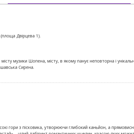
 (площа Двірцева 1).
, місту музики Шопена, місту, в якому панує неповторна і унікальн
ршавська Сирена.
исокі гори з пісковика, утворюючи глибокий каньйон, а прямовис
к «Бастай» – цілий лабіринт романтичних ущелин, красою яких мож