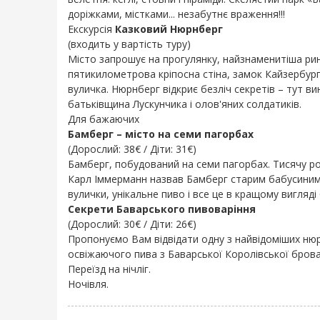
доріжками, містками... незабутнє враження!!!
Екскурсія
Казковий Нюрнберг
(входить у вартість туру)
Місто запрошує на прогулянку, найзнаменитіша ри
пятикилометрова кріпосна стіна, замок Кайзербур
вуличка. Нюрнберг відкриє безліч секретів – тут в
батьківщина Лускунчика і олов'яних солдатиків.
Для бажаючих
Бамберг – місто на семи пагорбах
(Дорослий: 38€ / Діти: 31€)
Бамберг, побудований на семи пагорбах. Тисячу рок
Карл Іммерманн назвав Бамберг старим бабусиним к
вулички, унікальне пиво і все це в кращому вигляд
Секрети Баварського пивоваріння
(Дорослий: 30€ / Діти: 26€)
Пропонуємо Вам відвідати одну з найвідоміших нюр
освіжаючого пива з Баварської Королівської бровар
Переїзд на нічліг.
Ночівля.