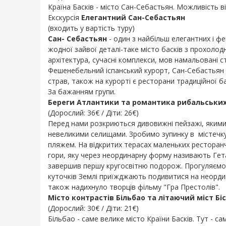
Країна Басків - місто Сан-Себастьян. Можливість ві
Екскурсія
Елегантний Сан-Себастьян
(входить у вартість туру)
Сан- Себастьян
- один з найбільш елегантних і фе
жодної зайвої деталі-таке місто басків з прохоло
архітектура, сучасні комплекси, мов намальовані ст
Фешенебельний іспанський курорт, Сан-Себастьян п
страв, також на курорті є ресторани традиційної ба
За бажанням групи.
Береги Атлантики та романтика рибальських
(Дорослий: 36€ / Діти: 26€)
Перед нами розкриються дивовижні пейзажі, якими п
невеликими селищами. Зробимо зупинку в містечку
пляжем. На відкритих терасах маленьких ресторан
гори, яку через неординарну форму називають Гет
завершив першу кругосвітню подорож. Прогуляємося
куточків Землі приїжджають подивитися на неордин
також надихнуло творців фільму "Гра Престолів".
Місто контрастів Більбао та літаючий міст Біс
(Дорослий: 30€ / Діти: 21€)
Більбао - саме велике місто Країни Басків. Тут - 