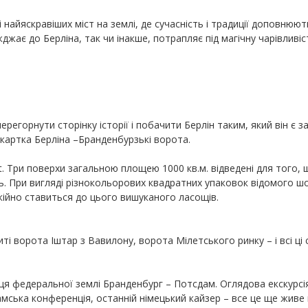
 найяскравіших міст на землі, де сучасність і традиції доповнюю
жджає до Берліна, так чи інакше, потрапляє під магічну чарівлив
егорнути сторінку історії і побачити Берлін таким, який він є з
 картка Берліна –Бранденбурзькі ворота.
port. Три поверхи загальною площею 1000 кв.м. відведені для тог
ять. При вигляді різнокольорових квадратних упаковок відомого ш
окійно ставиться до цього вишуканого ласощів.
і ворота Іштар з Вавилону, ворота Мілетського ринку – і всі ці с
иця федеральної землі Бранденбург – Потсдам. Оглядова екскурсія 
сдамська конференція, останній німецький кайзер – все це ще жив