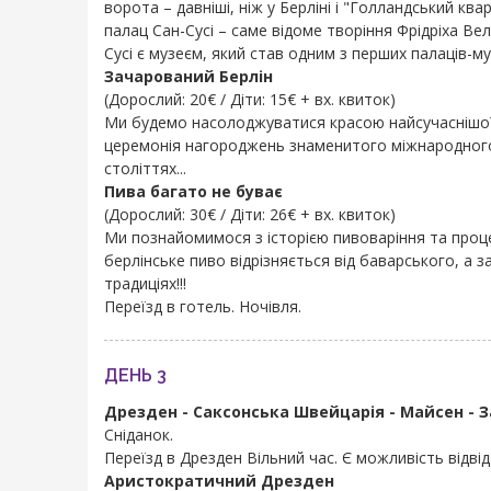
ворота – давніші, ніж у Берліні і "Голландський 
палац Сан-Сусі – саме відоме творіння Фрідріха Ве
Сусі є музеєм, який став одним з перших палаців-му
Зачарований Берлін
(Дорослий: 20€ / Діти: 15€ + вх. квиток)
Ми будемо насолоджуватися красою найсучаснішої 
церемонія нагороджень знаменитого міжнародного 
століттях...
Пива багато не буває
(Дорослий: 30€ / Діти: 26€ + вх. квиток)
Ми познайомимося з історією пивоваріння та проце
берлінське пиво відрізняється від баварського, а 
традиціях!!!
Переїзд в готель. Ночівля.
ДЕНЬ 3
Дрезден - Саксонська Швейцарія - Майсен - 
Сніданок.
Переїзд в Дрезден Вільний час. Є можливість відвід
Аристократичний Дрезден