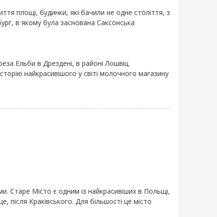
життя площі, будинки, які бачили не одне століття, з
бург, в якому була заснована Саксонська
еза Ельби в Дрездені, в районі Лошвіц.
сторію найкрасивішого у світі молочного магазину
и. Старе Місто є одним із найкрасивіших в Польщі,
, після Краківського. Для більшості це місто