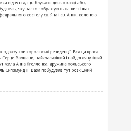
ся відчуття, що блукаєш десь в казці або,
будівель, яку часто зображують на листівках
едрального костелу св. Яна і св. Анни, колоною
 одразу три королівські резиденції! Вся ця краса
 – Серце Варшави, найкрасивіший і найдоглянутіший
, тут жила Анна Ягеллонка, дружина польського
ль Сигізмунд III Ваза побудував тут розкішний
.