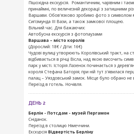
Пішохідна екскурсія. Романтичним, чарівним і таєм
принаймні, по величезній декорації з затишними р
Варшави. Обов'язково зробимо фото з символом міс
Сигізмунда III Вази, а також замкової площею.
Вільний час. Для бажаючих:
Автобусна екскурсія з фотопаузами
Варшава – місто королів
(Дорослий: 18€ / Діти: 16€)
Чудові вулиці утворюють Королівський тракт, на ст
відбивається в річці Вісла, над якою височить сим
парк у місті. Історія Лазенок починається з дерев'
короля Стефана Баторія; при ній тут з'явилася перш
палац – Уяздовський замок. Місце було обрано не в
Переїзд в готель. Ночівля.
ДЕНЬ 2
Берлін - Потсдам - музей Пергамон
Сніданок.
Переїзд в столицю Німеччини.
Екскурсія
Відвертість Берліну