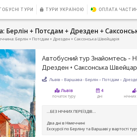
ТОБУСНІ ТУРИ
ТУРИ УКРАЇНОЮ
ОПЛАТА ЧАСТИ
: Берлін + Потсдам + Дрезден + Саксонс
еччина: Берлін + Потсдам + Дрезден + Саксонська Швейцарія
Автобусний тур Знайомтесь - Ні
Дрезден + Саксонська Швейцар
Львів – Варшава - Берлін – Потсдам – Дрезд
Львів
4
початок туру
дні
нічних 
…БЕЗ НІЧНИХ ПЕРЕЇЗДІВ…
Два дні в Німеччині
Екскурсії по Берліну та Варшаві у вартості тур