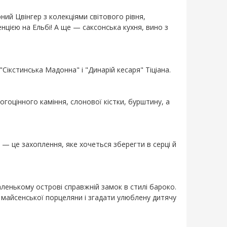
ний Цвінгер з колекціями світового рівня,
цією на Ельбі! А ще — саксонська кухня, вино з
 "Сікстинська Мадонна" і "Динарій кесаря" Тіціана.
огоцінного каміння, слонової кістки, бурштину, а
 — це захоплення, яке хочеться зберегти в серці й
ленькому острові справжній замок в стилі бароко.
 майсенської порцеляни і згадати улюблену дитячу