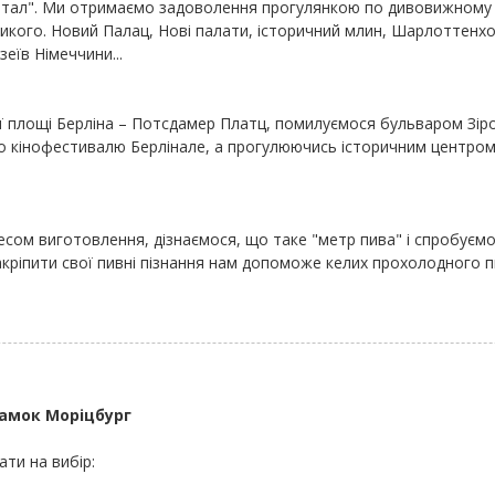
квартал". Ми отримаємо задоволення прогулянкою по дивовижному п
ликого. Новий Палац, Нові палати, історичний млин, Шарлоттенхоф
зеїв Німеччини...
площі Берліна – Потсдамер Платц, помилуємося бульваром Зірок
кінофестивалю Берлінале, а прогулюючись історичним центром 
сом виготовлення, дізнаємося, що таке "метр пива" і спробуємо
закріпити свої пивні пізнання нам допоможе келих прохолодного 
Замок Моріцбург
ати на вибір: