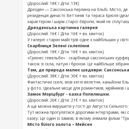
(Дорослий: 18€ / Діти: 13€)
Дрезден — Саксонська перлина на Ельбі. Місто, де 
резиденція династії Веттинів та тераса Брюля іде
характером і шарм старої Європи, який не сплутаєш
Дрезденська картинна галерея
(Дорослий: 16€ / Діти: 16€ + вх. квиток)
У галереї старих майстрів одне з найбільших у світі
Скарбниця Зелені склепіння
(Дорослий: 18€ / Діти: 16€ + вх. квиток)
«Грюнес гевельбе» - скарбниця саксонських курфюрст
також зі скла, латуні і бронзи. Це найбільше зібр
Там, де природа малює шедеври: Саксонськ
(Дорослий: 38€ / Діти: 30€ + вх. квиток)
Фантастичні скелі, мов кеглі велетня, каньйони Ел
у фото. Ідеальне місце для романтиків, мрійників і 
Замок Моріцбург - казка Попелюшки.
(Дорослий: 26€ / Діти: 21€ + вх. квиток)
А ще можна вирушити у гості до Августа Сильного
Тут можна прогулятися дорогими інтер'єрами, які 
казку. Це один із замків, в якому знімали фільм "Т
Місто білого золота – Мейсен