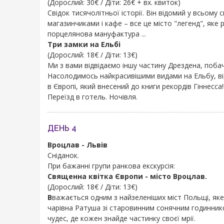
(Дорослий: 30€ / Діти: 26€ + вх. квиток)
Свідок тисячолітньої історії. Він відомий у всьому 
магазинчиками і кафе – все це місто "легенд", яке
порцелянова мануфактура ...
Три замки на Ельбі
(Дорослий: 18€ / Діти: 13€)
Ми з вами відвідаємо іншу частину Дрездена, поба
Насолодимось найкрасивішими видами на Ельбу, ві
в Європі, який внесений до книги рекордів Гіннесса!!
Переїзд в готель. Ночівля.
ДЕНЬ 4
Вроцлав - Львів
Сніданок.
При бажанні групи ранкова екскурсія:
Священна квітка Європи - місто Вроцлав.
(Дорослий: 18€ / Діти: 13€)
В
важається одним з найзеленіших міст Польщі, яке
чарівна Ратуша зі старовинним сонячним годиннико
чудес, де кожен знайде частинку своєї мрії.