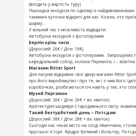
(входить у вартість туру)
Пішохідна екскурсія по одному із найдивовижніших і
таємничі куточки відкриті для нас. Кожен, хто приї
шарму...
У вільний час є можливість відвідати:
Автобусна екскурсія з фотопаузами
Берлін крізь часи
(Дорослий: 26€ / Діти: 18€)
Автобусна екскурсія з фотопаузами. Запрошуємо пер
кафедральний собор, колона Перемоги, і – візитна
Магазин Ritter Sport
Для ласунів відкриває свої двері магазин Ritter S
про його виробництво і про те, як і з чим його їд
коробочках, розбігаються очі навіть у тих, хто сп
Музей Пергамон
(Дорослий: 26€ / Діти: 26€ + вх. квиток)
Архітектурні шедеври Стародавнього світу: знаменит
Такий безтурботний день – Потсдам
(Дорослий: 38€ / Діти: 28€ + вх. квиток)
Сьогодні нас чекає місто на сході Німеччини, стол
прусської історії. Фрідріх Великий і Вольтер, Пот