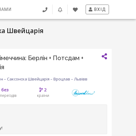
НАМИ
ВХІД
ька Швейцарія
меччина: Берлін + Потсдам +
ія
ен – Саксонска Швейцарія – Вроцлав – Львівв
без
2
переїздів
країни
у!