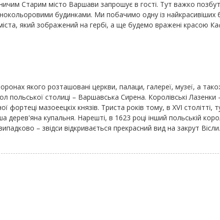
ничим Старим місто Варшави запрошує в гості. Тут важко позбути
ізнокольоровими будинками. Ми побачимо одну із найкрасивіших 
та, який зображений на гербі, а ще будемо вражені красою Каф
оронах якого розташовані церкви, палаци, галереї, музеї, а також
вол польської столиці – Варшавська Сирена. Королівські Лазенки
яної фортеці мазоеецкіх князів. Триста років тому, в XVI столітті
а дерев'яна купальня. Нарешті, в 1623 році інший польській коро
ипадково – звідси відкривається прекрасний вид на закрут Вісли