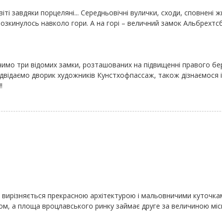
світі завдяки порцеляні... Середньовічні вулички, сходи, сповнені 
 розкинулось навколо гори. А на горі – величний замок Альбрехтс
чимо три відомих замки, розташованих на підвищенні правого бер
двідаємо дворик художників Кунстхофпассаж, також дізнаємося і
!
 вирізняється прекрасною архітектурою і мальовничими куточкам
м, а площа вроцлавського ринку займає друге за величиною місце