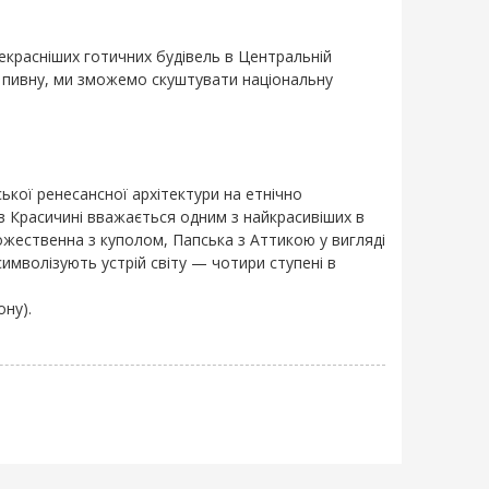
екрасніших готичних будівель в Центральній
инну пивну, ми зможемо скуштувати національну
кої ренесансної архітектури на етнічно
 в Красичині вважається одним з найкрасивіших в
Божественна з куполом, Папська з Аттикою у вигляді
имволізують устрій світу — чотири ступені в
ну).