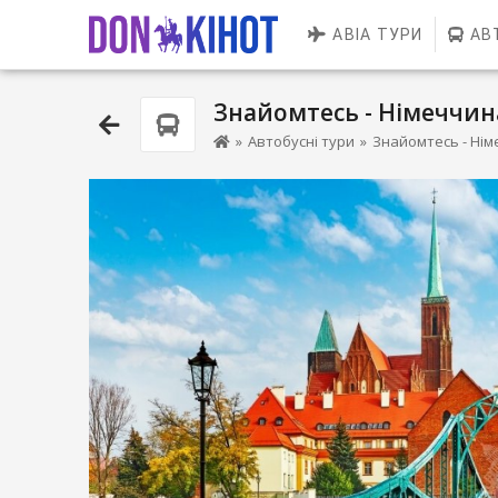
АВІА ТУРИ
АВ
Знайомтесь - Німеччина
»
Автобусні тури
»
Знайомтесь - Нім