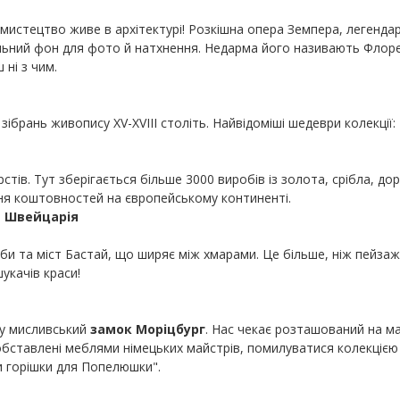
мистецтво живе в архітектурі! Розкішна опера Земпера, легендар
альний фон для фото й натхнення. Недарма його називають Флорен
 ні з чим.
 зібрань живопису XV-XVIII століть. Найвідоміші шедеври колекції:
ів. Тут зберігається більше 3000 виробів із золота, срібла, дор
ання коштовностей на європейському континенті.
а Швейцарія
ьби та міст Бастай, що ширяє між хмарами. Це більше, ніж пейзаж
шукачів краси!
 у мисливський
замок Моріцбург
. Нас чекає розташований на ма
обставлені меблями німецьких майстрів, помилуватися колекцією
ри горішки для Попелюшки".