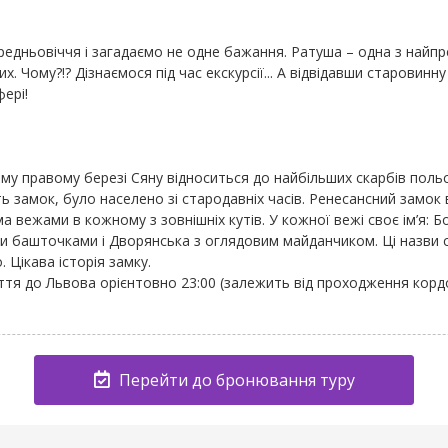
едньовіччя і загадаємо не одне бажання. Ратуша – одна з найпр
ханих. Чому?!? Дізнаємося під час екскурсії... А відвідавши старов
ері!
у правому березі Сяну відноситься до найбільших скарбів польсь
ть замок, було населено зі стародавніх часів. Ренесансний замок
 вежами в кожному з зовнішніх кутів. У кожної вежі своє ім’я: 
и башточками і Дворянська з оглядовим майданчиком. Ці назви с
. Цікава історія замку.
ття до Львова орієнтовно 23:00 (залежить від проходження кордо
Перейти до бронювання туру