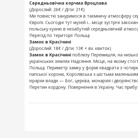
Середньовічна корчма Вроцлава
(Дорослий: 26€ / Діти: 21€)
Ми повністю зануримося в таємничу атмосферу сер
Європі. Сьогодні тут музей і... місце зустрічі зако
польську кухню в незабутній середньовічній атмосф
Переїзд по території Польщі
Замок в Красічині
(Дорослий: 18€ / Діти: 13€ + вх. квиток)
Замок в Красічині
поблизу Перемишля, на низьком
українських землях Надсяння. Місце, на якому стої
Польщі. Периметр замку у формі квадрата з чотирма
папської корони, Королівська з шістьма маленьким
ієрархи влади — Бог, церква, монархія і дворянство
Перетин кордону. Повернення в Україну. Час прибу