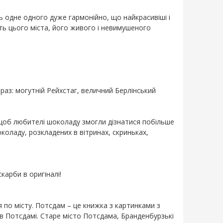
ть одне одного дуже гармонійно, що найкрасивіші і
ість цього міста, його живого і невимушеного
араз: могутній Рейхстаг, величний Берлінський
о, щоб любителі шоколаду змогли дізнатися побільше
околаду, розкладених в вітринах, скриньках,
карби в оригіналі!
по місту. Потсдам – ​​це книжка з картинками з
е в Потсдамі. Старе місто Потсдама, Бранденбурзькі